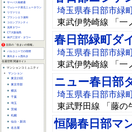
サーパス南郷通
埼玉県春日部市緑町5-
ヴェレーナ港北ニュータウン
リヴァリエ
ブランシエラ浦和
東武伊勢崎線 「一
コロンブスシティ
浅草タワー
CT大阪福島
春日部緑町ダ
神戸三宮ザ・タワー
注目の「住まいの情報」
埼玉県春日部市緑町4-
バルコニーでの喫煙
東向きｖｓ西向き
東武伊勢崎線 「一
住適空間 関連サイト
マンションコミュニティ
マンション
ニュー春日部
東京23区
東京市部
横浜
埼玉県春日部市緑町2-
千葉
東武野田線 「藤の
埼玉
茨城
札幌
恒陽春日部マ
仙台・新潟
名古屋