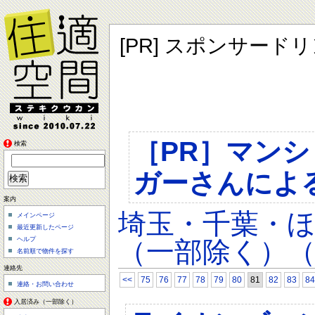
[PR] スポンサード
［PR］マン
検索
ガーさんによ
案内
埼玉・千葉・
メインページ
最近更新したページ
ヘルプ
（一部除く）（
名前順で物件を探す
連絡先
<<
75
76
77
78
79
80
81
82
83
84
連絡・お問い合わせ
入居済み（一部除く）