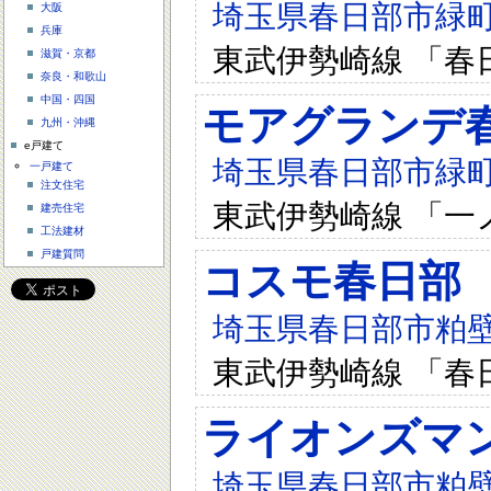
埼玉県春日部市緑町1-
大阪
兵庫
東武伊勢崎線 「春
滋賀・京都
奈良・和歌山
中国・四国
モアグランデ
九州・沖縄
e戸建て
埼玉県春日部市緑町1-
一戸建て
注文住宅
東武伊勢崎線 「一
建売住宅
工法建材
戸建質問
コスモ春日部
埼玉県春日部市粕壁東
東武伊勢崎線 「春
ライオンズマ
埼玉県春日部市粕壁東