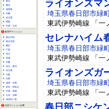
ライオンズマ
東京
横浜
他関東
埼玉県春日部市緑町6-
札幌
名古屋
東武伊勢崎線 「一
関西
中国・九州
販売中マンション
セレナハイム
東京23区
東京市部
埼玉県春日部市緑町6-
横浜
千葉
埼玉
東武伊勢崎線 「一
茨城
札幌
仙台・新潟
ライオンズガ
名古屋
大阪
兵庫
埼玉県春日部市緑町6-
滋賀・京都
奈良・和歌山
東武伊勢崎線 「一
中国・四国
九州・沖縄
地域別一覧
春日部ニシケン
注目マンション記事