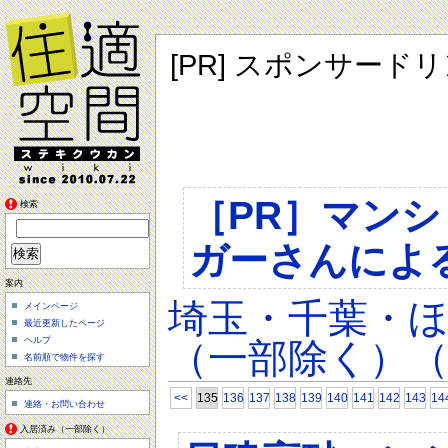
[PR] スポンサード
［PR］マン
検索
ガーさんによ
案内
埼玉・千葉・
メインページ
最近更新したページ
ヘルプ
（一部除く）（
名前順で物件を探す
連絡先
<<
135
136
137
138
139
140
141
142
143
14
連絡・お問い合わせ
入居済み（一部除く）