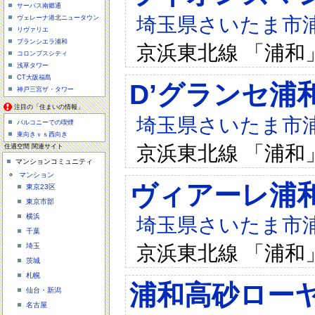
サーパス南郷通
埼玉県さいたま市浦和
ヴェレーナ港北ニュータウン
リヴァリエ
ブランシエラ浦和
京浜東北線 「浦和
コロンブスシティ
浅草タワー
CT大阪福島
D’グランセ浦
神戸三宮ザ・タワー
注目の「住まいの情報」
埼玉県さいたま市浦和
バルコニーでの喫煙
東向きｖｓ西向き
京浜東北線 「浦和
住適空間 関連サイト
マンションコミュニティ
マンション
ヴィアーレ浦
東京23区
東京市部
横浜
埼玉県さいたま市浦和
千葉
京浜東北線 「浦和
埼玉
茨城
札幌
浦和高砂ロー
仙台・新潟
名古屋