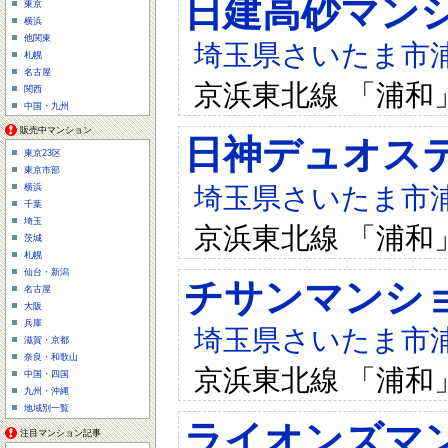
日建高砂マン
東京
横浜
他関東
埼玉県さいたま市浦和
札幌
名古屋
京浜東北線 「浦和
関西
中国・九州
販売中マンション
日神デュオス
東京23区
東京市部
埼玉県さいたま市浦和
横浜
千葉
埼玉
京浜東北線 「浦和
茨城
札幌
仙台・新潟
チサンマンシ
名古屋
大阪
兵庫
埼玉県さいたま市浦和
滋賀・京都
奈良・和歌山
京浜東北線 「浦和
中国・四国
九州・沖縄
地域別一覧
ライオンズマ
注目マンション記事