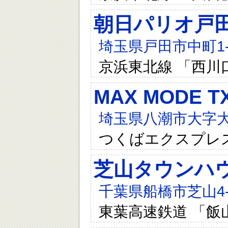
朝日パリオ戸
埼玉県戸田市中町1-8
京浜東北線 「西川
MAX MODE TX-
埼玉県八潮市大字大
つくばエクスプレ
芝山タウンハ
千葉県船橋市芝山4-2
東葉高速鉄道 「飯