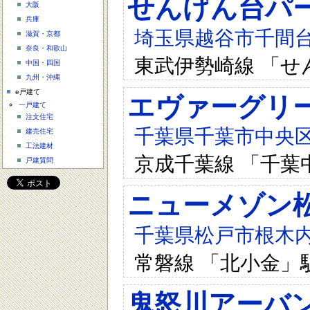
せんげん台パ
大阪
兵庫
埼玉県越谷市千間台西
滋賀・京都
奈良・和歌山
東武伊勢崎線 「せ
中国・四国
九州・沖縄
e戸建て
エヴァーグリ
一戸建て
注文住宅
千葉県千葉市中央区神
建売住宅
工法建材
京成千葉線 「千葉
戸建質問
ニューメゾン
千葉県松戸市根木内2
常磐線 「北小金」
鬼怒川アーバ