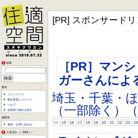
[PR] スポンサード
［PR］マン
検索
ガーさんによ
案内
埼玉・千葉・
メインページ
最近更新したページ
ヘルプ
（一部除く）（
名前順で物件を探す
連絡先
<<
15
16
17
18
19
20
21
22
23
24
連絡・お問い合わせ
入居済み（一部除く）