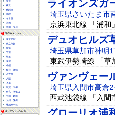
ライオンズガ
東京
横浜
他関東
埼玉県さいたま市南区
札幌
名古屋
京浜東北線 「浦和」
関西
中国・九州
販売中マンション
デュオヒルズ
東京23区
東京市部
埼玉県草加市神明1
横浜
千葉
埼玉
東武伊勢崎線 「草加
茨城
札幌
仙台・新潟
ヴァンヴェー
名古屋
大阪
兵庫
埼玉県入間市高倉2-3
滋賀・京都
奈良・和歌山
西武池袋線 「入間
中国・四国
九州・沖縄
地域別一覧
グローリオ浦
注目マンション記事