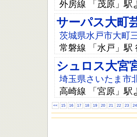
外房線 「茂原」駅
サーパス大町
茨城県水戸市大町三
常磐線 「水戸」駅 
シュロス大宮
埼玉県さいたま市北区
高崎線 「宮原」駅
<<
15
16
17
18
19
20
21
22
23
24