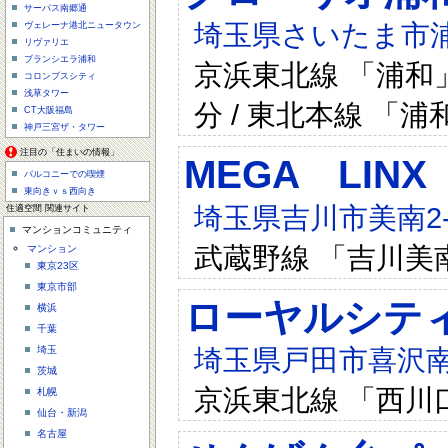
サーパス南郷通
埼玉県さいたま市浦
ヴェレーナ港北ニュータウン
リヴァリエ
ブランシエラ浦和
京浜東北線 「浦和」
コロンブスシティ
浅草タワー
分 / 東北本線 「浦
CT大阪福島
神戸三宮ザ・タワー
注目の「住まいの情報」
MEGA LINX
バルコニーでの喫煙
東向きｖｓ西向き
埼玉県吉川市美南2-1
住適空間 関連サイト
マンションコミュニティ
武蔵野線 「吉川美
マンション
東京23区
東京市部
ローヤルシテ
横浜
千葉
埼玉県戸田市喜沢南1-
埼玉
茨城
京浜東北線 「西川
札幌
仙台・新潟
名古屋