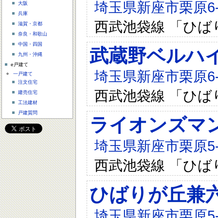
埼玉県新座市栗原6-1
大阪
兵庫
西武池袋線 「ひば
滋賀・京都
奈良・和歌山
中国・四国
武蔵野ベルハ
九州・沖縄
e戸建て
埼玉県新座市栗原6-1
一戸建て
注文住宅
西武池袋線 「ひば
建売住宅
工法建材
戸建質問
ライオンズマ
埼玉県新座市栗原5-2
西武池袋線 「ひば
ひばりが丘兼
埼玉県新座市栗原5-2