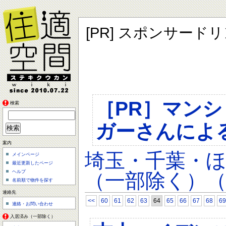
[PR] スポンサード
［PR］マン
検索
ガーさんによ
案内
埼玉・千葉・
メインページ
最近更新したページ
ヘルプ
（一部除く）（
名前順で物件を探す
連絡先
<<
60
61
62
63
64
65
66
67
68
69
連絡・お問い合わせ
入居済み（一部除く）