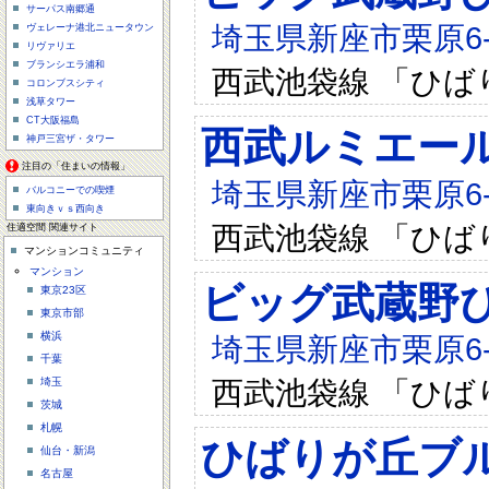
サーパス南郷通
埼玉県新座市栗原6-1
ヴェレーナ港北ニュータウン
リヴァリエ
ブランシエラ浦和
西武池袋線 「ひば
コロンブスシティ
浅草タワー
CT大阪福島
西武ルミエー
神戸三宮ザ・タワー
注目の「住まいの情報」
埼玉県新座市栗原6-1
バルコニーでの喫煙
東向きｖｓ西向き
西武池袋線 「ひば
住適空間 関連サイト
マンションコミュニティ
マンション
ビッグ武蔵野ひ
東京23区
東京市部
横浜
埼玉県新座市栗原6-1
千葉
西武池袋線 「ひば
埼玉
茨城
札幌
ひばりが丘ブ
仙台・新潟
名古屋