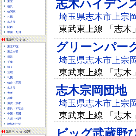
志木ハイデン
東京
横浜
他関東
埼玉県志木市上宗岡4-
札幌
名古屋
東武東上線 「志木」
関西
中国・九州
販売中マンション
グリーンパー
東京23区
東京市部
埼玉県志木市上宗岡4-
横浜
千葉
埼玉
東武東上線 「志木」
茨城
札幌
仙台・新潟
志木宗岡団地
名古屋
大阪
兵庫
埼玉県志木市上宗岡1
滋賀・京都
奈良・和歌山
東武東上線 「志木」
中国・四国
九州・沖縄
地域別一覧
ビッグ武蔵野ひ
注目マンション記事