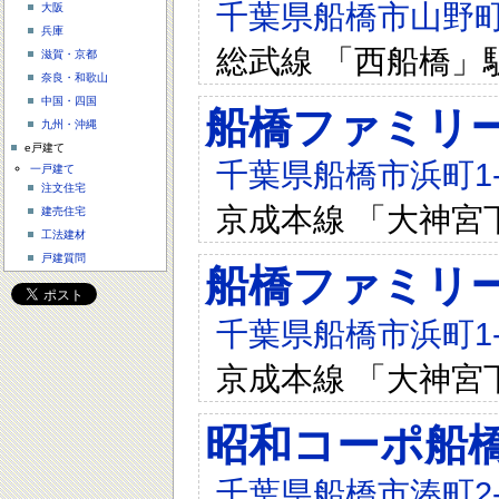
千葉県船橋市山野町6
大阪
兵庫
総武線 「西船橋」
滋賀・京都
奈良・和歌山
中国・四国
船橋ファミリー
九州・沖縄
e戸建て
千葉県船橋市浜町1-
一戸建て
注文住宅
京成本線 「大神宮
建売住宅
工法建材
戸建質問
船橋ファミリ
千葉県船橋市浜町1-
京成本線 「大神宮
昭和コーポ船
千葉県船橋市湊町2-8