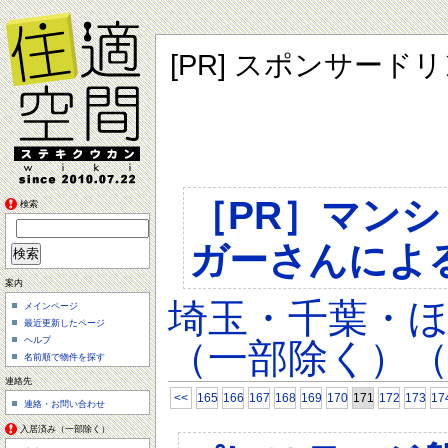
[PR] スポンサード
［PR］マン
検索
ガーさんによ
案内
埼玉・千葉・
メインページ
最近更新したページ
ヘルプ
（一部除く）（
名前順で物件を探す
連絡先
<<
165
166
167
168
169
170
171
172
173
17
連絡・お問い合わせ
入居済み（一部除く）