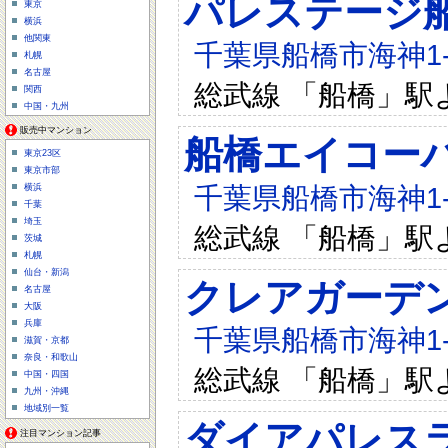
パレステージ
東京
横浜
他関東
千葉県船橋市海神1-2
札幌
名古屋
総武線 「船橋」駅
関西
中国・九州
販売中マンション
船橋エイコー
東京23区
東京市部
千葉県船橋市海神1-2
横浜
千葉
埼玉
総武線 「船橋」駅
茨城
札幌
仙台・新潟
クレアガーデ
名古屋
大阪
兵庫
千葉県船橋市海神1-1
滋賀・京都
奈良・和歌山
総武線 「船橋」駅
中国・四国
九州・沖縄
地域別一覧
ダイアパレス
注目マンション記事