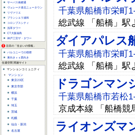
サーパス南郷通
千葉県船橋市栄町1-9
ヴェレーナ港北ニュータウン
リヴァリエ
ブランシエラ浦和
総武線 「船橋」駅
コロンブスシティ
浅草タワー
CT大阪福島
ダイアパレス
神戸三宮ザ・タワー
注目の「住まいの情報」
千葉県船橋市栄町1-6
バルコニーでの喫煙
東向きｖｓ西向き
総武線 「船橋」駅
住適空間 関連サイト
マンションコミュニティ
マンション
ドラゴンマン
東京23区
東京市部
横浜
千葉県船橋市若松1-1
千葉
京成本線 「船橋競
埼玉
茨城
札幌
ライオンズマ
仙台・新潟
名古屋