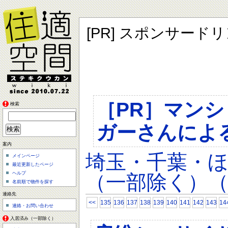
[PR] スポンサード
［PR］マン
検索
ガーさんによ
案内
埼玉・千葉・
メインページ
最近更新したページ
ヘルプ
（一部除く）（
名前順で物件を探す
連絡先
<<
135
136
137
138
139
140
141
142
143
14
連絡・お問い合わせ
入居済み（一部除く）