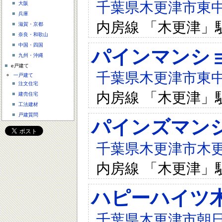
千葉県木更津市東中央
大阪
兵庫
内房線 「木更津」
滋賀・京都
奈良・和歌山
中国・四国
パインマンシ
九州・沖縄
e戸建て
千葉県木更津市東中央2
一戸建て
注文住宅
内房線 「木更津」
建売住宅
工法建材
戸建質問
パインズマン
千葉県木更津市木更津
内房線 「木更津」
ハピーハイツ
千葉県木更津市朝日1