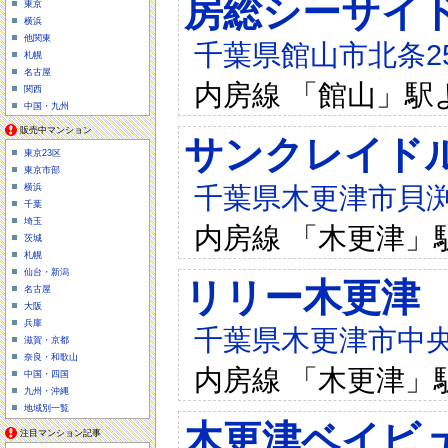
房総シーサイ
東京
横浜
他関東
千葉県館山市北条254
札幌
名古屋
内房線 「館山」駅
関西
中国・九州
販売中マンション
サンクレイド
東京23区
東京市部
千葉県木更津市貝渕4-
横浜
千葉
埼玉
内房線 「木更津」
茨城
札幌
仙台・新潟
リリー木更津
名古屋
大阪
兵庫
千葉県木更津市中央3
滋賀・京都
奈良・和歌山
内房線 「木更津」
中国・四国
九州・沖縄
地域別一覧
木更津ベイビ
注目マンション記事