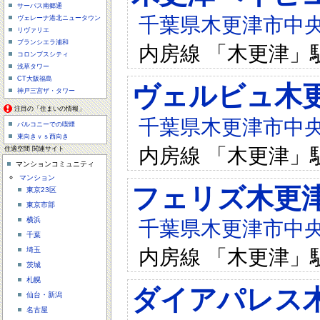
サーパス南郷通
千葉県木更津市中央3-
ヴェレーナ港北ニュータウン
リヴァリエ
ブランシエラ浦和
内房線 「木更津」
コロンブスシティ
浅草タワー
CT大阪福島
ヴェルビュ木
神戸三宮ザ・タワー
注目の「住まいの情報」
千葉県木更津市中央2-
バルコニーでの喫煙
東向きｖｓ西向き
内房線 「木更津」
住適空間 関連サイト
マンションコミュニティ
マンション
フェリズ木更
東京23区
東京市部
横浜
千葉県木更津市中央1-
千葉
内房線 「木更津」
埼玉
茨城
札幌
ダイアパレス
仙台・新潟
名古屋