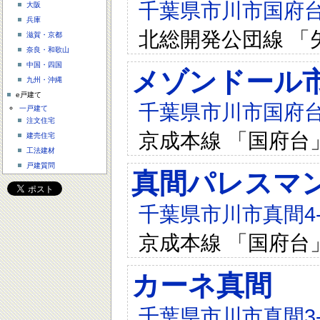
千葉県市川市国府台6
大阪
兵庫
北総開発公団線 「
滋賀・京都
奈良・和歌山
中国・四国
メゾンドール
九州・沖縄
e戸建て
千葉県市川市国府台5-
一戸建て
注文住宅
京成本線 「国府台
建売住宅
工法建材
戸建質問
真間パレスマ
千葉県市川市真間4-4
京成本線 「国府台
カーネ真間
千葉県市川市真間3-8