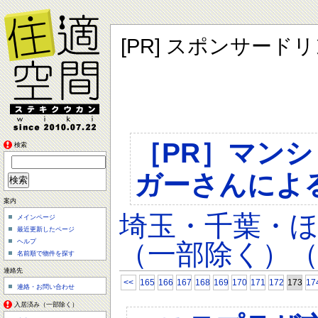
[PR] スポンサード
［PR］マン
検索
ガーさんによ
案内
埼玉・千葉・
メインページ
最近更新したページ
ヘルプ
（一部除く）（
名前順で物件を探す
連絡先
<<
165
166
167
168
169
170
171
172
173
17
連絡・お問い合わせ
入居済み（一部除く）