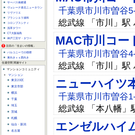
サーパス南郷通
千葉県市川市曽谷5-3
ヴェレーナ港北ニュータウン
リヴァリエ
ブランシエラ浦和
総武線 「市川」駅 
コロンブスシティ
浅草タワー
CT大阪福島
MAC市川コー
神戸三宮ザ・タワー
注目の「住まいの情報」
千葉県市川市曽谷4-2
バルコニーでの喫煙
東向きｖｓ西向き
総武線 「市川」駅 
住適空間 関連サイト
マンションコミュニティ
マンション
ニューハイツ
東京23区
東京市部
横浜
千葉県市川市曽谷1-3
千葉
総武線 「本八幡」
埼玉
茨城
札幌
エンゼルハイ
仙台・新潟
名古屋