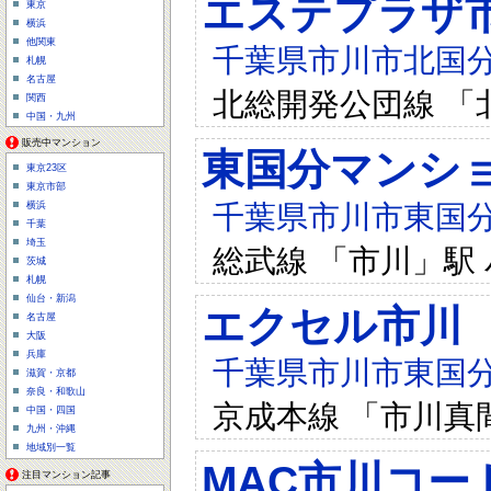
エステプラザ
東京
横浜
他関東
千葉県市川市北国分町
札幌
名古屋
北総開発公団線 「
関西
中国・九州
販売中マンション
東国分マンシ
東京23区
東京市部
千葉県市川市東国分2-
横浜
千葉
埼玉
総武線 「市川」駅 
茨城
札幌
仙台・新潟
エクセル市川
名古屋
大阪
兵庫
千葉県市川市東国分2-
滋賀・京都
奈良・和歌山
京成本線 「市川真間
中国・四国
九州・沖縄
地域別一覧
MAC市川コー
注目マンション記事