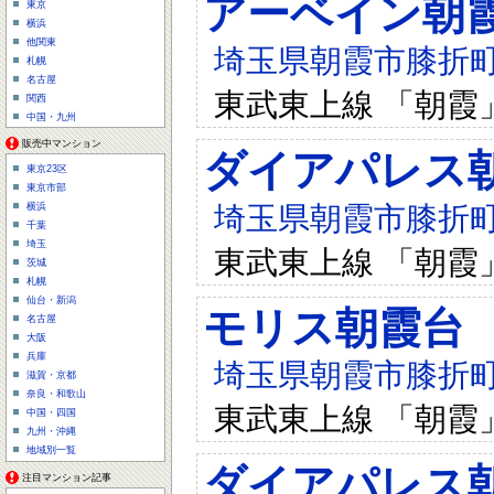
アーベイン朝
東京
横浜
他関東
埼玉県朝霞市膝折町4-
札幌
名古屋
東武東上線 「朝霞
関西
中国・九州
販売中マンション
ダイアパレス
東京23区
東京市部
埼玉県朝霞市膝折町4
横浜
千葉
埼玉
東武東上線 「朝霞
茨城
札幌
仙台・新潟
モリス朝霞台
名古屋
大阪
兵庫
埼玉県朝霞市膝折町4-
滋賀・京都
奈良・和歌山
東武東上線 「朝霞
中国・四国
九州・沖縄
地域別一覧
ダイアパレス
注目マンション記事