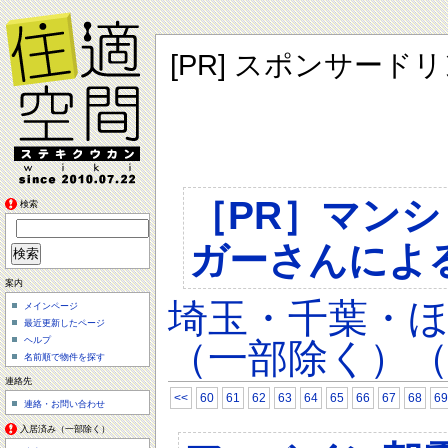
[PR] スポンサード
［PR］マン
検索
ガーさんによ
案内
埼玉・千葉・
メインページ
最近更新したページ
ヘルプ
（一部除く）（
名前順で物件を探す
連絡先
<<
60
61
62
63
64
65
66
67
68
69
連絡・お問い合わせ
入居済み（一部除く）