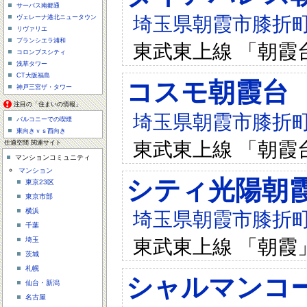
サーパス南郷通
埼玉県朝霞市膝折町4-
ヴェレーナ港北ニュータウン
リヴァリエ
ブランシエラ浦和
東武東上線 「朝霞
コロンブスシティ
浅草タワー
CT大阪福島
コスモ朝霞台
神戸三宮ザ・タワー
注目の「住まいの情報」
埼玉県朝霞市膝折町4-
バルコニーでの喫煙
東向きｖｓ西向き
東武東上線 「朝霞
住適空間 関連サイト
マンションコミュニティ
マンション
シティ光陽朝
東京23区
東京市部
横浜
埼玉県朝霞市膝折町2-
千葉
東武東上線 「朝霞
埼玉
茨城
札幌
シャルマンコ
仙台・新潟
名古屋