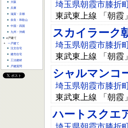
埼玉県朝霞市膝折町2-
大阪
兵庫
東武東上線 「朝霞」
滋賀・京都
奈良・和歌山
中国・四国
スカイラーク
九州・沖縄
e戸建て
埼玉県朝霞市膝折町2-
一戸建て
注文住宅
東武東上線 「朝霞
建売住宅
工法建材
戸建質問
シャルマンコ
埼玉県朝霞市膝折町1-
東武東上線 「朝霞
ハートスクエア
埼玉県朝霞市膝折町1-