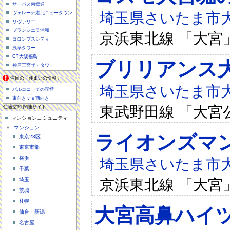
サーパス南郷通
埼玉県さいたま市大宮
ヴェレーナ港北ニュータウン
リヴァリエ
ブランシエラ浦和
京浜東北線 「大宮
コロンブスシティ
浅草タワー
CT大阪福島
ブリリアンス
神戸三宮ザ・タワー
注目の「住まいの情報」
埼玉県さいたま市大宮
バルコニーでの喫煙
東向きｖｓ西向き
東武野田線 「大宮
住適空間 関連サイト
マンションコミュニティ
マンション
ライオンズマ
東京23区
東京市部
横浜
埼玉県さいたま市大宮
千葉
京浜東北線 「大宮
埼玉
茨城
札幌
大宮高鼻ハイ
仙台・新潟
名古屋