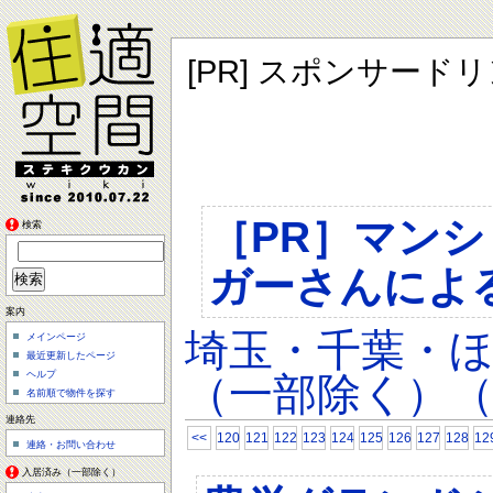
[PR] スポンサード
［PR］マン
検索
ガーさんによ
案内
埼玉・千葉・
メインページ
最近更新したページ
ヘルプ
（一部除く）（
名前順で物件を探す
連絡先
<<
120
121
122
123
124
125
126
127
128
12
連絡・お問い合わせ
入居済み（一部除く）