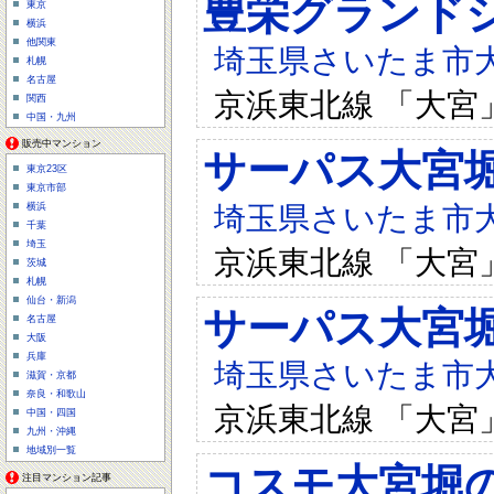
豊栄グランド
東京
横浜
他関東
埼玉県さいたま市大
札幌
名古屋
京浜東北線 「大宮
関西
中国・九州
販売中マンション
サーパス大宮
東京23区
東京市部
埼玉県さいたま市大宮
横浜
千葉
埼玉
京浜東北線 「大宮
茨城
札幌
仙台・新潟
サーパス大宮
名古屋
大阪
兵庫
埼玉県さいたま市大宮
滋賀・京都
奈良・和歌山
京浜東北線 「大宮
中国・四国
九州・沖縄
地域別一覧
コスモ大宮堀
注目マンション記事