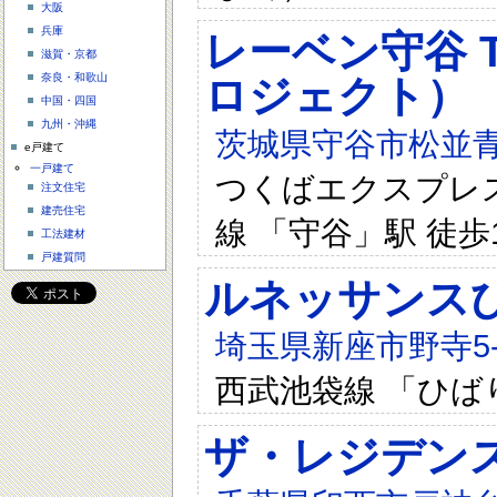
大阪
兵庫
レーベン守谷 T
滋賀・京都
奈良・和歌山
ロジェクト）
中国・四国
九州・沖縄
茨城県守谷市松並青
e戸建て
一戸建て
つくばエクスプレス 
注文住宅
建売住宅
線 「守谷」駅 徒歩
工法建材
戸建質問
ルネッサンス
埼玉県新座市野寺5-5
西武池袋線 「ひば
ザ・レジデン