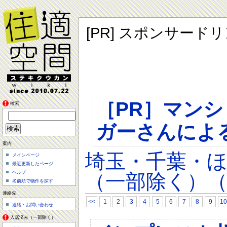
[PR] スポンサード
［PR］マン
検索
ガーさんによ
案内
埼玉・千葉・
メインページ
最近更新したページ
ヘルプ
（一部除く）（
名前順で物件を探す
連絡先
<<
1
2
3
4
5
6
7
8
9
10
連絡・お問い合わせ
入居済み（一部除く）