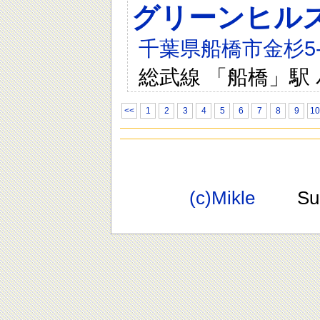
グリーンヒル
千葉県船橋市金杉5-2
総武線 「船橋」駅 
<<
1
2
3
4
5
6
7
8
9
10
(c)Mikle
Suppo