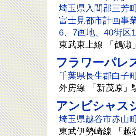
埼玉県入間郡三芳町藤
富士見都市計画事業
6、7画地、40街区
東武東上線 「鶴瀬
フラワーパレ
千葉県長生郡白子町剃
外房線 「新茂原」駅
アンビシャス
埼玉県越谷市赤山町
東武伊勢崎線 「越