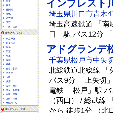
インプレスト
東京
横浜
他関東
埼玉県川口市青木4
札幌
名古屋
埼玉高速鉄道 「南鳩
関西
中国・九州
口」駅 バス12分
販売中マンション
東京23区
東京市部
アドグランデ
横浜
千葉
埼玉
千葉県松戸市中矢切
茨城
札幌
北総鉄道北総線 「矢
仙台・新潟
名古屋
バス9分 「上矢切」
大阪
兵庫
滋賀・京都
電鉄 「松戸」駅 
奈良・和歌山
中国・四国
（西口） / 総武線
九州・沖縄
地域別一覧
から 徒歩1分 （北
注目マンション記事