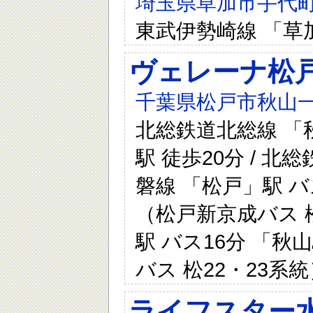
埼玉県草加市手代町7
東武伊勢崎線 「草
ヴェレーナ松
千葉県松戸市秋山一
北総鉄道北総線 「秋
駅 徒歩20分 / 北
磐線 「松戸」駅 バ
（松戸新京成バス 松
駅 バス16分 「秋
バス 松22・23系統
ライフスター