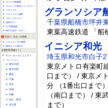
サーパス南郷通
ヴェレーナ港北ニュータウン
グランソシア
リヴァリエ
ブランシエラ浦和
コロンブスシティ
千葉県船橋市坪井東3
浅草タワー
CT大阪福島
東葉高速鉄道 「船
神戸三宮ザ・タワー
注目の「住まいの情報」
バルコニーでの喫煙
イニシア和光
東向きｖｓ西向き
住適空間 関連サイト
埼玉県和光市白子2丁
マンションコミュニティ
マンション
東京メトロ有楽町線
東京23区
東京市部
口まで） / 東京メ
横浜
千葉
分 （1番出口まで）
埼玉
茨城
（南口まで） / 東
札幌
仙台・新潟
まで）
名古屋