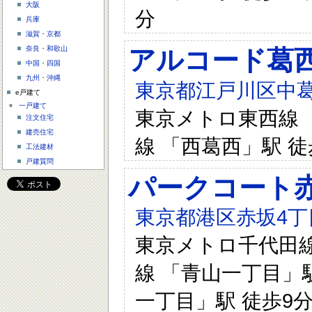
大阪
分
兵庫
滋賀・京都
奈良・和歌山
アルコード葛西
中国・四国
九州・沖縄
東京都江戸川区中葛西
e戸建て
一戸建て
東京メトロ東西線 「
注文住宅
建売住宅
線 「西葛西」駅 徒
工法建材
戸建質問
パークコート
東京都港区赤坂4丁目
東京メトロ千代田線 
線 「青山一丁目」駅
一丁目」駅 徒歩9分