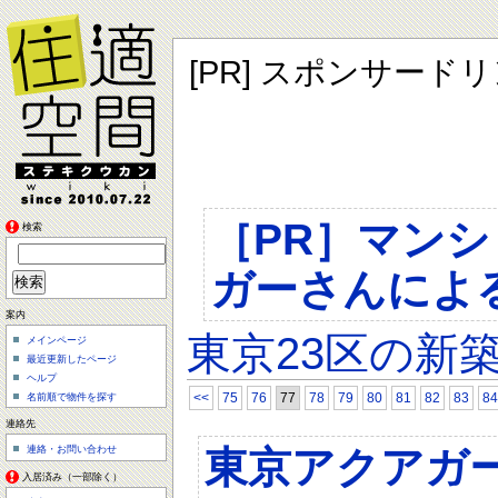
[PR] スポンサード
［PR］マン
検索
ガーさんによ
案内
東京23区の新
メインページ
最近更新したページ
ヘルプ
<<
75
76
77
78
79
80
81
82
83
84
名前順で物件を探す
連絡先
東京アクアガ
連絡・お問い合わせ
入居済み（一部除く）