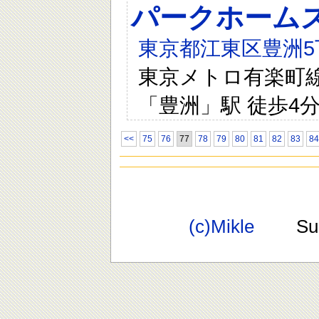
パークホーム
東京都江東区豊洲5
東京メトロ有楽町線 
「豊洲」駅 徒歩4
<<
75
76
77
78
79
80
81
82
83
84
(c)Mikle
Suppo