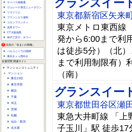
グランスイー
サーパス南郷通
ヴェレーナ港北ニュータウン
東京都新宿区矢来町
リヴァリエ
ブランシエラ浦和
コロンブスシティ
東京メトロ東西線 
浅草タワー
CT大阪福島
発から6:00まで
神戸三宮ザ・タワー
注目の「住まいの情報」
は徒歩5分）（北）
バルコニーでの喫煙
東向きｖｓ西向き
まで利用制限有）利
住適空間 関連サイト
マンションコミュニティ
（南）
マンション
東京23区
東京市部
グランスイー
横浜
千葉
東京都世田谷区瀬田2
埼玉
茨城
東急大井町線 「上野
札幌
仙台・新潟
子玉川」駅 徒歩17
名古屋