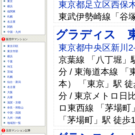
東京都足立区西保木間
東京
横浜
他関東
東武伊勢崎線「谷塚
札幌
名古屋
関西
グラディス 
中国・九州
販売中マンション
東京都中央区新川2-1
東京23区
東京市部
京葉線 「八丁堀」駅
横浜
千葉
埼玉
分 / 東海道本線 「
茨城
札幌
本） 「東京」駅 徒歩
仙台・新潟
名古屋
分 / 東京メトロ日
大阪
兵庫
滋賀・京都
ロ東西線 「茅場町」
奈良・和歌山
中国・四国
「茅場町」駅 徒歩1
九州・沖縄
地域別一覧
注目マンション記事