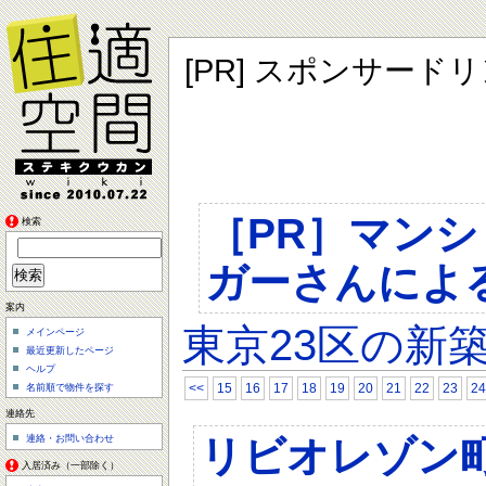
[PR] スポンサード
［PR］マン
検索
ガーさんによ
案内
東京23区の新
メインページ
最近更新したページ
ヘルプ
<<
15
16
17
18
19
20
21
22
23
24
名前順で物件を探す
連絡先
リビオレゾン
連絡・お問い合わせ
入居済み（一部除く）