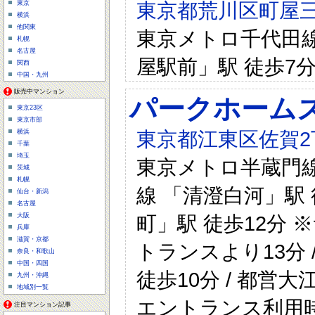
東京都荒川区町屋三
東京
横浜
他関東
東京メトロ千代田線 
札幌
名古屋
屋駅前」駅 徒歩7分
関西
中国・九州
販売中マンション
パークホーム
東京23区
東京市部
東京都江東区佐賀2
横浜
千葉
埼玉
東京メトロ半蔵門線 
茨城
札幌
線 「清澄白河」駅 
仙台・新潟
名古屋
町」駅 徒歩12分
大阪
兵庫
滋賀・京都
トランスより13分
奈良・和歌山
中国・四国
徒歩10分 / 都営
九州・沖縄
地域別一覧
エントランス利用
注目マンション記事