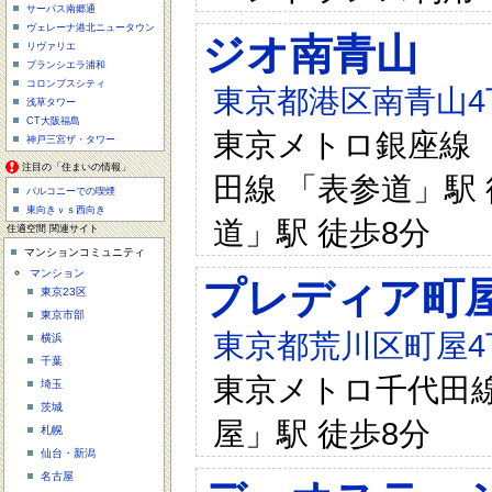
サーパス南郷通
ヴェレーナ港北ニュータウン
ジオ南青山
リヴァリエ
ブランシエラ浦和
コロンブスシティ
東京都港区南青山4丁目
浅草タワー
CT大阪福島
東京メトロ銀座線 「
神戸三宮ザ・タワー
注目の「住まいの情報」
田線 「表参道」駅 
バルコニーでの喫煙
東向きｖｓ西向き
道」駅 徒歩8分
住適空間 関連サイト
マンションコミュニティ
マンション
プレディア町
東京23区
東京市部
東京都荒川区町屋4丁
横浜
千葉
東京メトロ千代田線 
埼玉
茨城
屋」駅 徒歩8分
札幌
仙台・新潟
名古屋