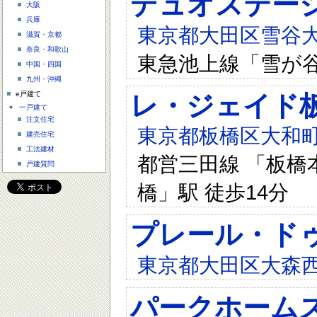
デュオステー
大阪
兵庫
東京都大田区雪谷
滋賀・京都
奈良・和歌山
東急池上線「雪が谷
中国・四国
九州・沖縄
e戸建て
レ・ジェイド
一戸建て
注文住宅
東京都板橋区大和町
建売住宅
工法建材
都営三田線 「板橋本
戸建質問
橋」駅 徒歩14分
プレール・ド
東京都大田区大森西
パークホーム