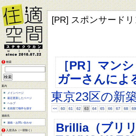
[PR] スポンサード
［PR］マン
検索
ガーさんによ
案内
東京23区の新
メインページ
最近更新したページ
ヘルプ
<<
60
61
62
63
64
65
66
67
68
69
名前順で物件を探す
連絡先
Brillia（ブリ
連絡・お問い合わせ
入居済み（一部除く）