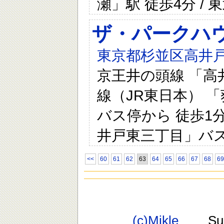
瀬」駅 徒歩4分 /
ザ・パークハ
東京都杉並区高井戸東
京王井の頭線 「高井
線（JR東日本） 「
バス停から 徒歩1分
井戸東三丁目」バス
<<
60
61
62
63
64
65
66
67
68
69
(c)Mikle
Suppo