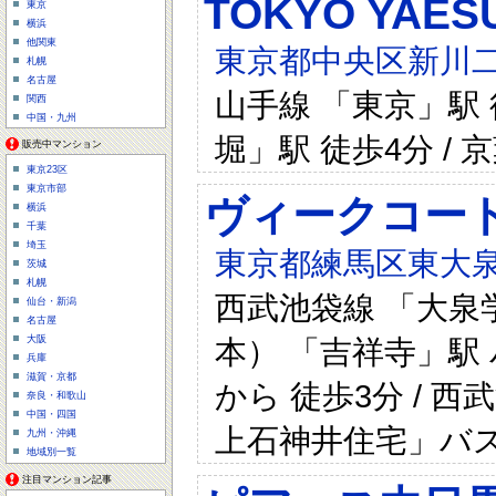
TOKYO YAES
東京
横浜
他関東
東京都中央区新川二
札幌
名古屋
山手線 「東京」駅 
関西
中国・九州
堀」駅 徒歩4分 /
販売中マンション
東京23区
東京市部
ヴィークコート大
横浜
千葉
埼玉
東京都練馬区東大泉
茨城
札幌
西武池袋線 「大泉学
仙台・新潟
名古屋
本） 「吉祥寺」駅
大阪
兵庫
滋賀・京都
から 徒歩3分 / 
奈良・和歌山
中国・四国
上石神井住宅」バス
九州・沖縄
地域別一覧
注目マンション記事