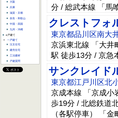
大阪
分 / 総武本線 「馬
兵庫
滋賀・京都
奈良・和歌山
クレストフォ
中国・四国
九州・沖縄
東京都品川区南大井5
e戸建て
一戸建て
京浜東北線 「大井町
注文住宅
建売住宅
駅 徒歩13分 / 京
工法建材
戸建質問
サンクレイド
東京都江戸川区北小岩
京成本線 「京成小岩
歩19分 / 北総鉄道
（各駅停車） 「金