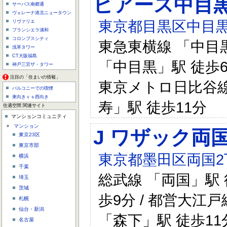
ピアース中目
サーパス南郷通
ヴェレーナ港北ニュータウン
東京都目黒区中目黒1
リヴァリエ
ブランシエラ浦和
コロンブスシティ
東急東横線 「中目黒
浅草タワー
CT大阪福島
「中目黒」駅 徒歩6
神戸三宮ザ・タワー
注目の「住まいの情報」
東京メトロ日比谷線 
バルコニーでの喫煙
東向きｖｓ西向き
寿」駅 徒歩11分
住適空間 関連サイト
マンションコミュニティ
マンション
J ワザック両
東京23区
東京市部
東京都墨田区両国2
横浜
千葉
総武線 「両国」駅 
埼玉
茨城
歩9分 / 都営大江戸
札幌
仙台・新潟
「森下」駅 徒歩11
名古屋