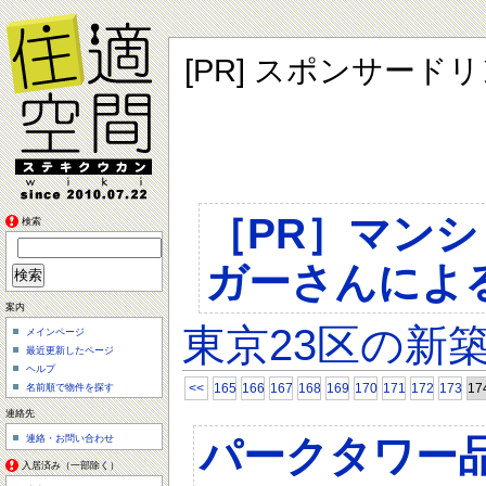
[PR] スポンサード
［PR］マン
検索
ガーさんによ
案内
東京23区の新
メインページ
最近更新したページ
ヘルプ
<<
165
166
167
168
169
170
171
172
173
17
名前順で物件を探す
連絡先
パークタワー
連絡・お問い合わせ
入居済み（一部除く）