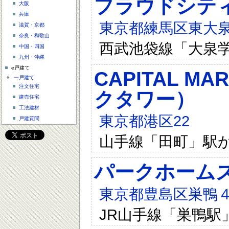
プラウドシテ
大阪
兵庫
東京都練馬区東大泉2
滋賀・京都
奈良・和歌山
西武池袋線「大泉学
中国・四国
九州・沖縄
e戸建て
CAPITAL 
一戸建て
注文住宅
クタワー）
建売住宅
工法建材
東京都港区22
戸建質問
山手線「田町」駅か
パークホーム
東京都豊島区巣鴨
JR山手線「巣鴨駅