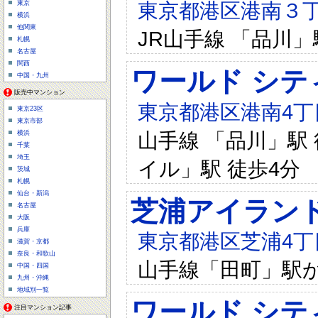
東京都港区港南３丁目
東京
横浜
他関東
JR山手線 「品川」
札幌
名古屋
関西
ワールド シテ
中国・九州
販売中マンション
東京都港区港南4丁目
東京23区
東京市部
山手線 「品川」駅 
横浜
千葉
埼玉
イル」駅 徒歩4分
茨城
札幌
仙台・新潟
芝浦アイラン
名古屋
大阪
兵庫
東京都港区芝浦4丁
滋賀・京都
奈良・和歌山
山手線「田町」駅か
中国・四国
九州・沖縄
地域別一覧
ワールド シテ
注目マンション記事