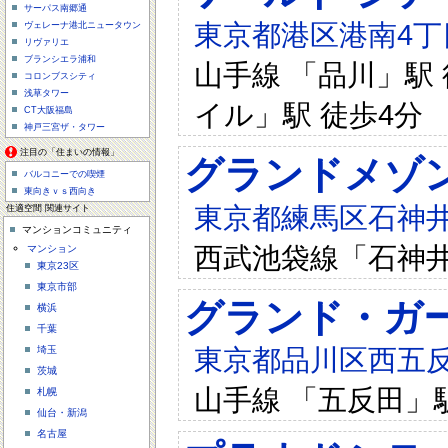
サーパス南郷通
東京都港区港南4丁目
ヴェレーナ港北ニュータウン
リヴァリエ
ブランシエラ浦和
山手線 「品川」駅 
コロンブスシティ
浅草タワー
イル」駅 徒歩4分
CT大阪福島
神戸三宮ザ・タワー
注目の「住まいの情報」
グランドメゾ
バルコニーでの喫煙
東向きｖｓ西向き
東京都練馬区石神井町
住適空間 関連サイト
マンションコミュニティ
西武池袋線「石神
マンション
東京23区
東京市部
グランド・ガ
横浜
千葉
東京都品川区西五反田
埼玉
茨城
山手線 「五反田」
札幌
仙台・新潟
名古屋