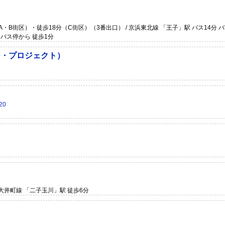
A・B街区）・徒歩18分（C街区）（3番出口） / 京浜東北線 「王子」駅 バス14分 
 バス停から 徒歩1分
ー・プロジェクト）
20
急大井町線 「二子玉川」駅 徒歩6分