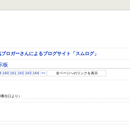
気ブロガーさんによるブログサイト「スムログ」
示板
9
160
161
162
163
164
>>
全ページへのリンクを表示
3番出口より）