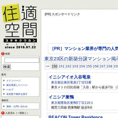
[PR] スポンサードリンク
［PR］マンション業界が専門の人
検索
東京23区の新築分譲マンション掲
<<
150
151
152
153
154
155
156
157
158
15
案内
イニシアイオ入谷竜泉
メインページ
東京都台東区竜泉1丁目53番
最近更新したページ
東京メトロ日比谷線「入谷」駅から徒歩7分 （
ヘルプ
名前順で物件を探す
イニシア巣鴨
連絡先
東京都豊島区巣鴨5丁目118-1
連絡・お問い合わせ
都営三田線 西巣鴨駅 徒歩9分
入居済み（一部除く）
BEACON Tower Residence