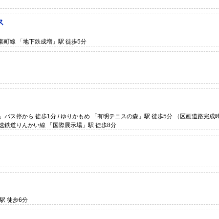
ス
有楽町線 「地下鉄成増」駅 徒歩5分
」バス停から 徒歩1分 / ゆりかもめ 「有明テニスの森」駅 徒歩5分 （区画道路完成時
高速鉄道りんかい線 「国際展示場」駅 徒歩8分
駅 徒歩6分