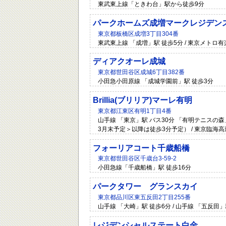
東武東上線「ときわ台」駅から徒歩9分
パークホームズ成増マークレジデン
東京都板橋区成増3丁目304番
東武東上線 「成増」駅 徒歩5分 / 東京メトロ
ディアクオーレ成城
東京都世田谷区成城6丁目382番
小田急小田原線 「成城学園前」駅 徒歩3分
Brillia(ブリリア)マーレ有明
東京都江東区有明1丁目4番
山手線 「東京」駅 バス30分 「有明テニスの森
3月末予定＞以降は徒歩3分予定） / 東京臨海
フォーリアコート千歳船橋
東京都世田谷区千歳台3-59-2
小田急線「千歳船橋」駅 徒歩16分
パークタワー グランスカイ
東京都品川区東五反田2丁目255番
山手線 「大崎」駅 徒歩6分 / 山手線 「五反田」
レジデンシャルステート白金