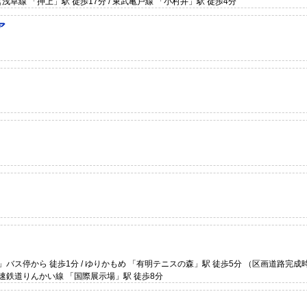
営浅草線 「押上」駅 徒歩17分 / 東武亀戸線 「小村井」駅 徒歩4分
ア
」バス停から 徒歩1分 / ゆりかもめ 「有明テニスの森」駅 徒歩5分 （区画道路完成時
高速鉄道りんかい線 「国際展示場」駅 徒歩8分