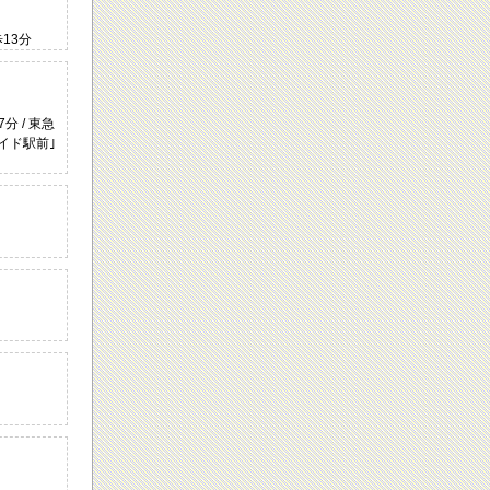
13分
分 / 東急
サイド駅前｣