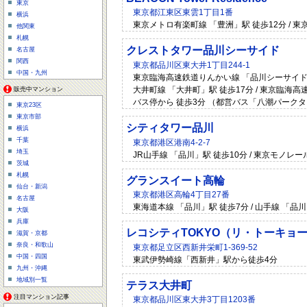
東京
東京都江東区東雲1丁目1番
横浜
東京メトロ有楽町線 「豊洲」駅 徒歩12分 / 東
他関東
札幌
クレストタワー品川シーサイド
名古屋
関西
東京都品川区東大井1丁目244-1
中国・九州
東京臨海高速鉄道りんかい線 「品川シーサイド」駅 
大井町線 「大井町」駅 徒歩17分 / 東京臨海高
販売中マンション
バス停から 徒歩3分 （都営バス「八潮パーク
東京23区
東京市部
シティタワー品川
横浜
千葉
東京都港区港南4-2-7
埼玉
JR山手線 「品川」駅 徒歩10分 / 東京モノレ
茨城
札幌
グランスイート高輪
仙台・新潟
東京都港区高輪4丁目27番
名古屋
東海道本線 「品川」駅 徒歩7分 / 山手線 「品川
大阪
兵庫
レコシティTOKYO（リ・トーキョ
滋賀・京都
奈良・和歌山
東京都足立区西新井栄町1-369-52
中国・四国
東武伊勢崎線「西新井」駅から徒歩4分
九州・沖縄
地域別一覧
テラス大井町
注目マンション記事
東京都品川区東大井3丁目1203番