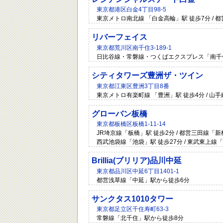
東京都港区白金4丁目98-5
東京メトロ南北線 「白金高輪」駅 徒歩7分 / 都
リバーフェイス
東京都荒川区南千住3-189-1
日比谷線・常磐線・つくばエクスプレス「南千住
シティタワーズ豊洲ザ・ツイン
東京都江東区豊洲3丁目8番
東京メトロ有楽町線 「豊洲」駅 徒歩4分 / 山手
グローバン板橋
東京都板橋区板橋1-11-14
JR埼京線「板橋」駅 徒歩2分 / 都営三田線
西武池袋線「池袋」駅 徒歩27分 / 東武東上線
Brillia(ブリリア)品川中延
東京都品川区中延6丁目1401-1
都営浅草線「中延」駅から徒歩6分
サンクタス1010タワー
東京都足立区千住寿町63-3
常磐線「北千住」駅から徒歩8分