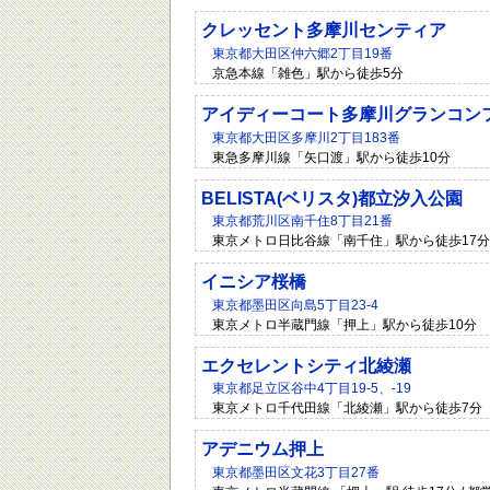
クレッセント多摩川センティア
東京都大田区仲六郷2丁目19番
京急本線「雑色」駅から徒歩5分
アイディーコート多摩川グランコン
東京都大田区多摩川2丁目183番
東急多摩川線「矢口渡」駅から徒歩10分
BELISTA(ベリスタ)都立汐入公園
東京都荒川区南千住8丁目21番
東京メトロ日比谷線「南千住」駅から徒歩17分
イニシア桜橋
東京都墨田区向島5丁目23-4
東京メトロ半蔵門線「押上」駅から徒歩10分
エクセレントシティ北綾瀬
東京都足立区谷中4丁目19-5、-19
東京メトロ千代田線「北綾瀬」駅から徒歩7分
アデニウム押上
東京都墨田区文花3丁目27番