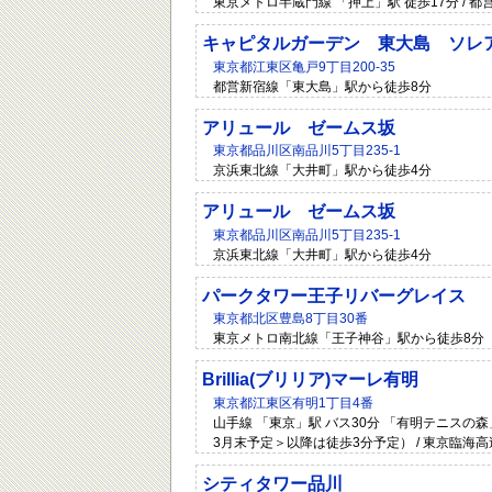
東京メトロ半蔵門線 「押上」駅 徒歩17分 / 都
キャピタルガーデン 東大島 ソレ
東京都江東区亀戸9丁目200-35
都営新宿線「東大島」駅から徒歩8分
アリュール ゼームス坂
東京都品川区南品川5丁目235-1
京浜東北線「大井町」駅から徒歩4分
アリュール ゼームス坂
東京都品川区南品川5丁目235-1
京浜東北線「大井町」駅から徒歩4分
パークタワー王子リバーグレイス
東京都北区豊島8丁目30番
東京メトロ南北線「王子神谷」駅から徒歩8分
Brillia(ブリリア)マーレ有明
東京都江東区有明1丁目4番
山手線 「東京」駅 バス30分 「有明テニスの森
3月末予定＞以降は徒歩3分予定） / 東京臨海
シティタワー品川