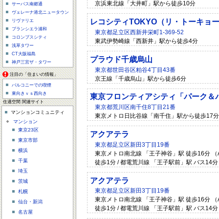
京浜東北線「大井町」駅から徒歩10分
サーパス南郷通
ヴェレーナ港北ニュータウン
レコシティTOKYO（リ・トーキョ
リヴァリエ
ブランシエラ浦和
東京都足立区西新井栄町1-369-52
コロンブスシティ
東武伊勢崎線「西新井」駅から徒歩4分
浅草タワー
CT大阪福島
プラウド千歳烏山
神戸三宮ザ・タワー
東京都世田谷区粕谷4丁目43番
注目の「住まいの情報」
京王線「千歳烏山」駅から徒歩6分
バルコニーでの喫煙
東向きｖｓ西向き
東京フロンティアシティ「パーク＆
住適空間 関連サイト
東京都荒川区南千住8丁目21番
マンションコミュニティ
東京メトロ日比谷線「南千住」駅から徒歩17分
マンション
東京23区
アクアテラ
東京市部
東京都足立区新田3丁目19番
横浜
東京メトロ南北線 「王子神谷」駅 徒歩16分 （
千葉
徒歩1分 / 都電荒川線 「王子駅前」駅 バス14分
埼玉
アクアテラ
茨城
東京都足立区新田3丁目19番
札幌
東京メトロ南北線 「王子神谷」駅 徒歩16分 （
仙台・新潟
徒歩1分 / 都電荒川線 「王子駅前」駅 バス14分
名古屋