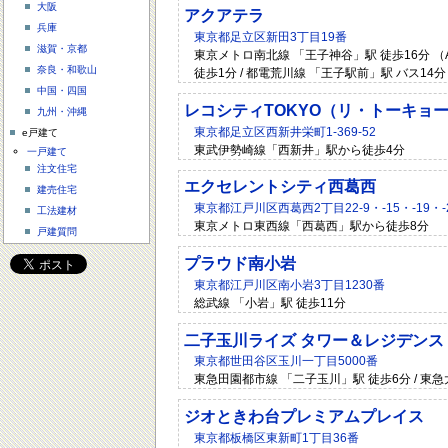
大阪
アクアテラ
兵庫
東京都足立区新田3丁目19番
滋賀・京都
東京メトロ南北線 「王子神谷」駅 徒歩16分 （
奈良・和歌山
徒歩1分 / 都電荒川線 「王子駅前」駅 バス14分
中国・四国
レコシティTOKYO（リ・トーキョ
九州・沖縄
東京都足立区西新井栄町1-369-52
e戸建て
東武伊勢崎線「西新井」駅から徒歩4分
一戸建て
注文住宅
エクセレントシティ西葛西
建売住宅
東京都江戸川区西葛西2丁目22-9・-15・-19・-
工法建材
東京メトロ東西線「西葛西」駅から徒歩8分
戸建質問
プラウド南小岩
東京都江戸川区南小岩3丁目1230番
総武線 「小岩」駅 徒歩11分
二子玉川ライズ タワー＆レジデンス
東京都世田谷区玉川一丁目5000番
東急田園都市線 「二子玉川」駅 徒歩6分 / 東
ジオときわ台プレミアムプレイス
東京都板橋区東新町1丁目36番