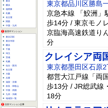
東京都品川区勝島一
東京
横浜
他関東
京急本線 「鮫洲」駅
札幌
名古屋
歩14分 / 東京モノ
関西
中国・九州
京臨海高速鉄道りん
販売中マンション
東京23区
分
東京市部
横浜
千葉
クレイシア両
埼玉
茨城
札幌
東京都墨田区石原2
仙台・新潟
名古屋
都営大江戸線「両国
大阪
兵庫
滋賀・京都
歩13分 / JR総
奈良・和歌山
中国・四国
18分
九州・沖縄
地域別一覧
注目マンション記事