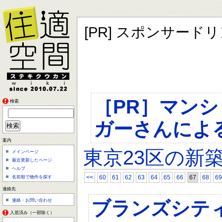
[PR] スポンサード
［PR］マン
検索
ガーさんによ
案内
東京23区の新
メインページ
最近更新したページ
ヘルプ
<<
60
61
62
63
64
65
66
67
68
69
名前順で物件を探す
連絡先
ブランズシテ
連絡・お問い合わせ
入居済み（一部除く）