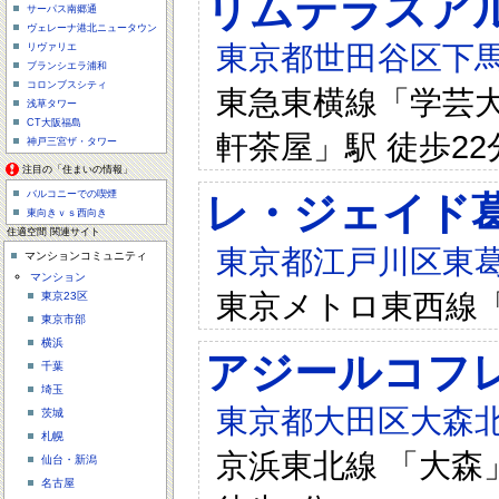
リムテラスア
サーパス南郷通
ヴェレーナ港北ニュータウン
東京都世田谷区下馬6-
リヴァリエ
ブランシエラ浦和
コロンブスシティ
東急東横線「学芸大学
浅草タワー
CT大阪福島
軒茶屋」駅 徒歩22
神戸三宮ザ・タワー
注目の「住まいの情報」
バルコニーでの喫煙
レ・ジェイド
東向きｖｓ西向き
住適空間 関連サイト
東京都江戸川区東葛
マンションコミュニティ
マンション
東京メトロ東西線「
東京23区
東京市部
横浜
アジールコフ
千葉
埼玉
東京都大田区大森北
茨城
札幌
京浜東北線 「大森」
仙台・新潟
名古屋