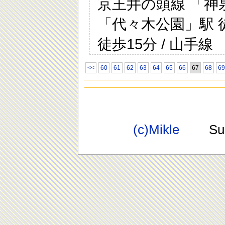
京王井の頭線 「神泉
「代々木公園」駅 徒
徒歩15分 / 山手線
<<
60
61
62
63
64
65
66
67
68
69
(c)Mikle
Suppo