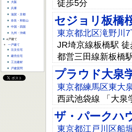
徒歩5分
大阪
兵庫
滋賀・京都
セジョリ板橋
奈良・和歌山
中国・四国
東京都北区滝野川7
九州・沖縄
e戸建て
JR埼京線板橋駅 徒歩
一戸建て
注文住宅
都営三田線新板橋駅
建売住宅
工法建材
戸建質問
プラウド大泉
東京都練馬区東大泉
西武池袋線 「大泉
ザ・パークハウ
東京都江戸川区船堀