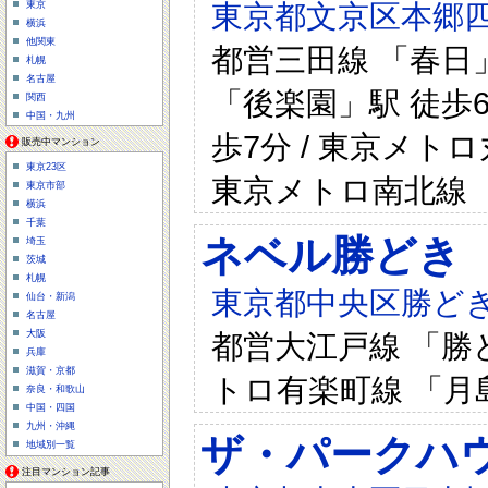
東京都文京区本郷四
東京
横浜
他関東
都営三田線 「春日」
札幌
名古屋
「後楽園」駅 徒歩6
関西
中国・九州
歩7分 / 東京メト
販売中マンション
東京23区
東京メトロ南北線 
東京市部
横浜
千葉
ネベル勝どき
埼玉
茨城
札幌
東京都中央区勝どき3
仙台・新潟
名古屋
都営大江戸線 「勝ど
大阪
兵庫
滋賀・京都
トロ有楽町線 「月島
奈良・和歌山
中国・四国
九州・沖縄
ザ・パークハウ
地域別一覧
注目マンション記事