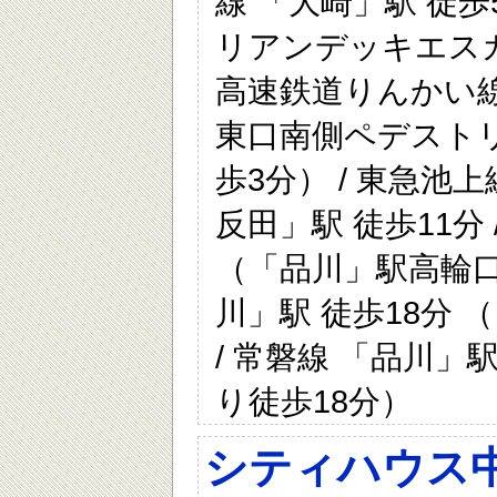
線 「大崎」駅 徒
リアンデッキエスカ
高速鉄道りんかい線
東口南側ペデスト
歩3分） / 東急池上
反田」駅 徒歩11分
（「品川」駅高輪口西
川」駅 徒歩18分
/ 常磐線 「品川」
り徒歩18分）
シティハウス