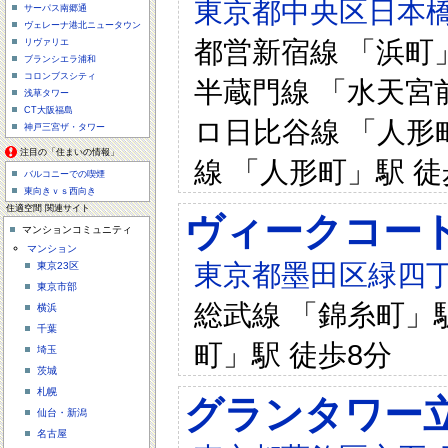
東京都中央区日本橋
サーパス南郷通
ヴェレーナ港北ニュータウン
都営新宿線 「浜町」
リヴァリエ
ブランシエラ浦和
コロンブスシティ
半蔵門線 「水天宮前
浅草タワー
CT大阪福島
ロ日比谷線 「人形町
神戸三宮ザ・タワー
注目の「住まいの情報」
線 「人形町」駅 徒
バルコニーでの喫煙
東向きｖｓ西向き
住適空間 関連サイト
ヴィークコー
マンションコミュニティ
マンション
東京都墨田区緑四丁
東京23区
東京市部
総武線 「錦糸町」駅
横浜
千葉
町」駅 徒歩8分
埼玉
茨城
札幌
グランタワー
仙台・新潟
名古屋