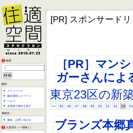
[PR] スポンサード
［PR］マン
検索
ガーさんによ
案内
東京23区の新
メインページ
最近更新したページ
ヘルプ
<<
45
46
47
48
49
50
51
52
53
54
名前順で物件を探す
連絡先
ブランズ本郷
連絡・お問い合わせ
入居済み（一部除く）