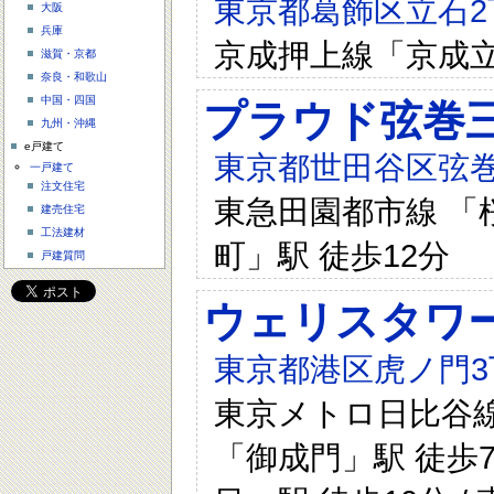
東京都葛飾区立石2
大阪
兵庫
京成押上線「京成立
滋賀・京都
奈良・和歌山
中国・四国
プラウド弦巻
九州・沖縄
e戸建て
東京都世田谷区弦巻三
一戸建て
注文住宅
東急田園都市線 「桜
建売住宅
工法建材
町」駅 徒歩12分
戸建質問
ウェリスタワ
東京都港区虎ノ門3
東京メトロ日比谷線 
「御成門」駅 徒歩7