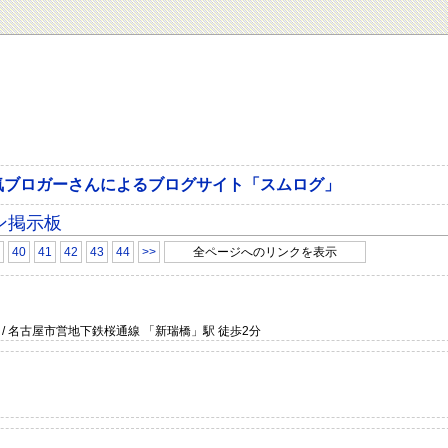
気ブロガーさんによるブログサイト「スムログ」
ン掲示板
40
41
42
43
44
>>
全ページへのリンクを表示
/ 名古屋市営地下鉄桜通線 「新瑞橋」駅 徒歩2分