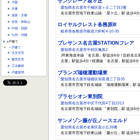
サンクレーア星ヶ丘
大阪
愛知県名古屋市千種区星ヶ丘二丁目3番
兵庫
名古屋市営地下鉄東山線 「星ケ丘」駅 徒歩4分
滋賀・京都
奈良・和歌山
ロイヤルクレスト各務原III
中国・四国
岐阜県各務原市蘇原六軒町4-10-30
九州・沖縄
e戸建て
プレサンス名古屋STATIONフレア
一戸建て
愛知県名古屋市中村区亀島2
注文住宅
JR東海道本線「名古屋」駅徒歩6分 / 近鉄名古
建売住宅
古屋」駅徒歩4分 / 桜通線「名古屋」駅徒歩6分
工法建材
ブランズ瑞穂運動場東
戸建質問
愛知県名古屋市瑞穂区弥富通三丁目35
名古屋市営地下鉄名城線 「瑞穂運動場東」駅 徒歩
プラセシオン東別院
愛知県名古屋市中区千代田4丁目2313
名古屋市営地下鉄名城線 「東別院」駅 徒歩6分 
サンメゾン藤が丘ノースエルド
愛知県名古屋市名東区富が丘39番
名古屋市営地下鉄東山線 「藤が丘」駅 徒歩8分