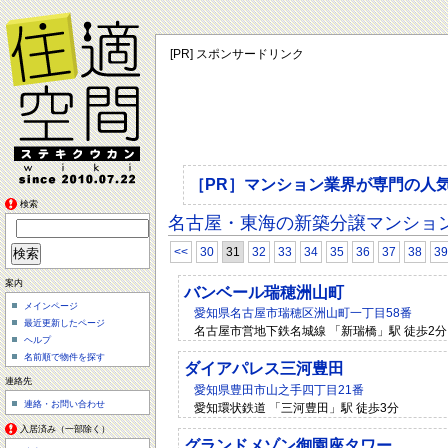
[PR] スポンサードリンク
［PR］マンション業界が専門の人
検索
名古屋・東海の新築分譲マンショ
<<
30
31
32
33
34
35
36
37
38
39
案内
バンベール瑞穂洲山町
メインページ
愛知県名古屋市瑞穂区洲山町一丁目58番
最近更新したページ
名古屋市営地下鉄名城線 「新瑞橋」駅 徒歩2分 
ヘルプ
名前順で物件を探す
ダイアパレス三河豊田
連絡先
愛知県豊田市山之手四丁目21番
連絡・お問い合わせ
愛知環状鉄道 「三河豊田」駅 徒歩3分
入居済み（一部除く）
グランドメゾン御園座タワー