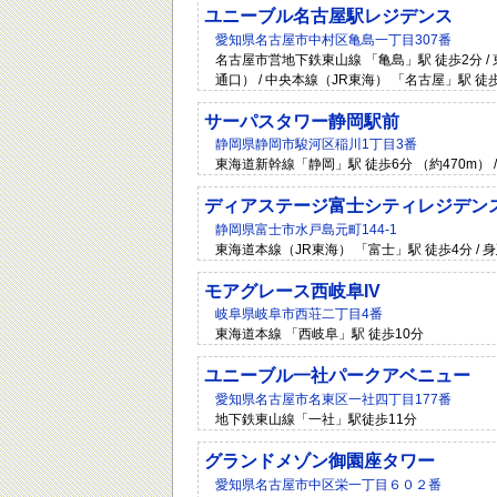
ユニーブル名古屋駅レジデンス
愛知県名古屋市中村区亀島一丁目307番
名古屋市営地下鉄東山線 「亀島」駅 徒歩2分 / 
通口） / 中央本線（JR東海） 「名古屋」駅 徒
サーパスタワー静岡駅前
静岡県静岡市駿河区稲川1丁目3番
東海道新幹線「静岡」駅 徒歩6分 （約470m） 
ディアステージ富士シティレジデン
静岡県富士市水戸島元町144-1
東海道本線（JR東海） 「富士」駅 徒歩4分 / 
モアグレース西岐阜IV
岐阜県岐阜市西荘二丁目4番
東海道本線 「西岐阜」駅 徒歩10分
ユニーブル一社パークアベニュー
愛知県名古屋市名東区一社四丁目177番
地下鉄東山線「一社」駅徒歩11分
グランドメゾン御園座タワー
愛知県名古屋市中区栄一丁目６０２番