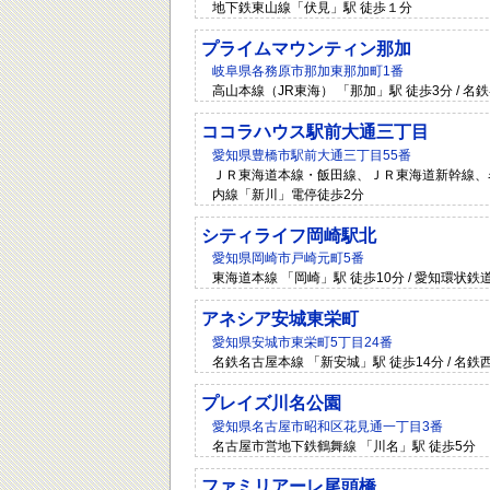
地下鉄東山線「伏見」駅 徒歩１分
プライムマウンティン那加
岐阜県各務原市那加東那加町1番
高山本線（JR東海） 「那加」駅 徒歩3分 / 名
ココラハウス駅前大通三丁目
愛知県豊橋市駅前大通三丁目55番
ＪＲ東海道本線・飯田線、ＪＲ東海道新幹線、名
内線「新川」電停徒歩2分
シティライフ岡崎駅北
愛知県岡崎市戸崎元町5番
東海道本線 「岡崎」駅 徒歩10分 / 愛知環状鉄
アネシア安城東栄町
愛知県安城市東栄町5丁目24番
名鉄名古屋本線 「新安城」駅 徒歩14分 / 名鉄
プレイズ川名公園
愛知県名古屋市昭和区花見通一丁目3番
名古屋市営地下鉄鶴舞線 「川名」駅 徒歩5分
ファミリアーレ尾頭橋