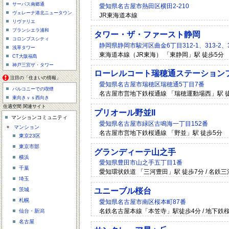
サーパス南郷通
愛知県名古屋市熱田区横田2-210
ヴェレーナ港北ニュータウン
JR東海道本線
リヴァリエ
ブランシエラ浦和
タワー・ザ・ファースト静岡
コロンブスシティ
静岡県静岡市駿河区曲金6丁目312-1、313-2、313-
浅草タワー
東海道本線（JR東海） 「東静岡」駅 徒歩5分
CT大阪福島
神戸三宮ザ・タワー
ローレルコート瑞穂通ステーション
注目の「住まいの情報」
愛知県名古屋市瑞穂区瑞穂通5丁目7番
バルコニーでの喫煙
名古屋市営地下鉄桜通線 「瑞穂運動場西」駅 
東向きｖｓ西向き
住適空間 関連サイト
プリオール野並II
マンションコミュニティ
愛知県名古屋市緑区古鳴海一丁目152番
マンション
名古屋市営地下鉄桜通線 「野並」駅 徒歩5分
東京23区
東京市部
グランディーテ山之手
横浜
愛知県豊田市山之手五丁目1番
千葉
愛知環状鉄道 「三河豊田」駅 徒歩7分 / 名鉄三
埼玉
茨城
ユニーブル桜台
札幌
愛知県名古屋市南区桜本町87番
名鉄名古屋本線「本笠寺」駅徒歩4分 / 地下鉄
仙台・新潟
名古屋