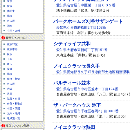
東京
愛知県名古屋市中区栄一丁目６０２番
横浜
地下鉄東山線「伏見」駅 徒歩１分
他関東
札幌
パークホームズ刈谷サザンゲート
名古屋
関西
愛知県刈谷市若松町2丁目103番
中国・九州
東海道本線「刈谷」駅から徒歩4分
販売中マンション
シティライフ共和
東京23区
愛知県大府市東新町二丁目191番
東京市部
横浜
東海道本線 「共和」駅 徒歩3分
千葉
埼玉
ノイエクラッセ長久手
茨城
愛知県愛知郡長久手町長湫南部土地区画整理事
札幌
仙台・新潟
パルティール並木
名古屋
愛知県名古屋市中村区並木一丁目124番
大阪
名古屋市営地下鉄東山線 「八田」駅 徒歩4分 / 
兵庫
滋賀・京都
奈良・和歌山
ザ・パークハウス 池下
中国・四国
愛知県名古屋市千種区春岡2丁目1001番
九州・沖縄
名古屋市営地下鉄東山線 「池下」駅 徒歩6分
地域別一覧
注目マンション記事
ノイエクラッセ熱田