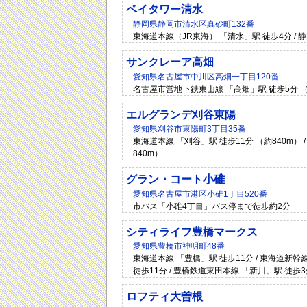
ベイタワー清水
静岡県静岡市清水区真砂町132番
東海道本線（JR東海） 「清水」駅 徒歩4分 /
サンクレーア高畑
愛知県名古屋市中川区高畑一丁目120番
名古屋市営地下鉄東山線 「高畑」駅 徒歩5分 （
エルグランデ刈谷東陽
愛知県刈谷市東陽町3丁目35番
東海道本線 「刈谷」駅 徒歩11分 （約840m） 
840m）
グラン・コート小碓
愛知県名古屋市港区小碓1丁目520番
市バス「小碓4丁目」バス停まで徒歩約2分
シティライフ豊橋マークス
愛知県豊橋市神明町48番
東海道本線 「豊橋」駅 徒歩11分 / 東海道新幹線
徒歩11分 / 豊橋鉄道東田本線 「新川」駅 徒歩
ロフティ大曽根