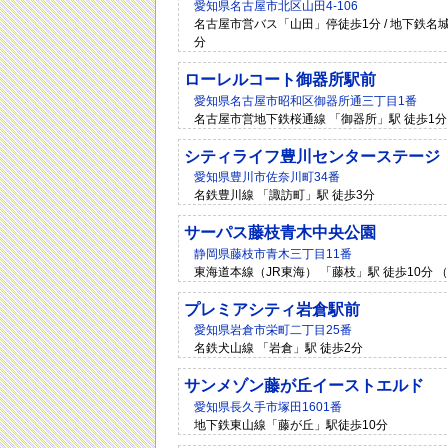
愛知県名古屋市北区山田4-106
名古屋市営バス「山田」停徒歩1分 / 地下鉄名城
分
ローレルコート御器所駅前
愛知県名古屋市昭和区御器所通三丁目1番
名古屋市営地下鉄桜通線 「御器所」駅 徒歩1分 
シティライフ豊川センターステージ
愛知県豊川市佐奈川町34番
名鉄豊川線 「諏訪町」駅 徒歩3分
サーパス藤枝青木中央公園
静岡県藤枝市青木三丁目11番
東海道本線（JR東海） 「藤枝」駅 徒歩10分 （
プレミアシティ岩倉駅前
愛知県岩倉市栄町二丁目25番
名鉄犬山線 「岩倉」駅 徒歩2分
サンメゾン藤が丘イーストエルド
愛知県長久手市塚田1601番
地下鉄東山線「藤が丘」駅徒歩10分