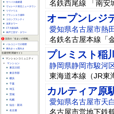
名鉄西尾線 「南安
サーパス南郷通
ヴェレーナ港北ニュータウン
リヴァリエ
オープンレジデ
ブランシエラ浦和
コロンブスシティ
浅草タワー
愛知県名古屋市熱田
CT大阪福島
神戸三宮ザ・タワー
名鉄名古屋本線「金
注目の「住まいの情報」
バルコニーでの喫煙
東向きｖｓ西向き
プレミスト稲
住適空間 関連サイト
マンションコミュニティ
静岡県静岡市駿河区
マンション
東京23区
東海道本線（JR東海
東京市部
横浜
千葉
カルティア原
埼玉
茨城
愛知県名古屋市天白区
札幌
仙台・新潟
名古屋市営地下鉄鶴
名古屋