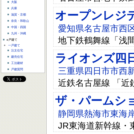
大阪
兵庫
オープンレジ
滋賀・京都
奈良・和歌山
愛知県名古屋市西区
中国・四国
九州・沖縄
地下鉄鶴舞線「浅間
e戸建て
一戸建て
注文住宅
ライオンズ四
建売住宅
工法建材
三重県四日市市西新
戸建質問
近鉄名古屋線 「近
ザ・パームシ
静岡県熱海市東海岸町
JR東海道新幹線・