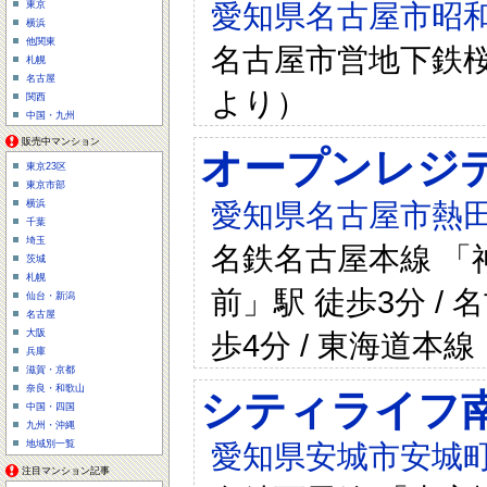
愛知県名古屋市昭和
東京
横浜
他関東
名古屋市営地下鉄桜
札幌
名古屋
より）
関西
中国・九州
販売中マンション
オープンレジ
東京23区
東京市部
愛知県名古屋市熱田
横浜
千葉
埼玉
名鉄名古屋本線 「神
茨城
札幌
前」駅 徒歩3分 /
仙台・新潟
名古屋
歩4分 / 東海道本線
大阪
兵庫
滋賀・京都
奈良・和歌山
シティライフ
中国・四国
九州・沖縄
地域別一覧
愛知県安城市安城町
注目マンション記事