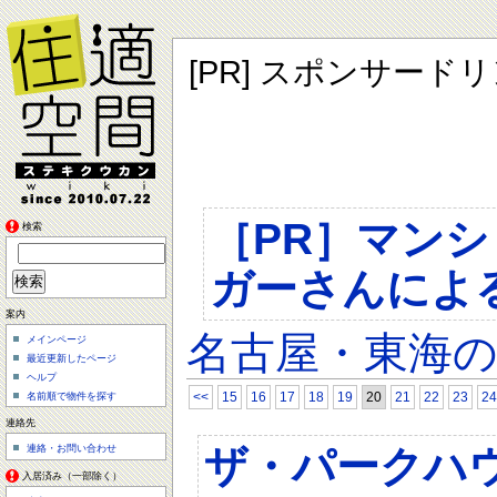
[PR] スポンサード
［PR］マン
検索
ガーさんによ
案内
名古屋・東海
メインページ
最近更新したページ
ヘルプ
<<
15
16
17
18
19
20
21
22
23
24
名前順で物件を探す
連絡先
ザ・パークハウ
連絡・お問い合わせ
入居済み（一部除く）