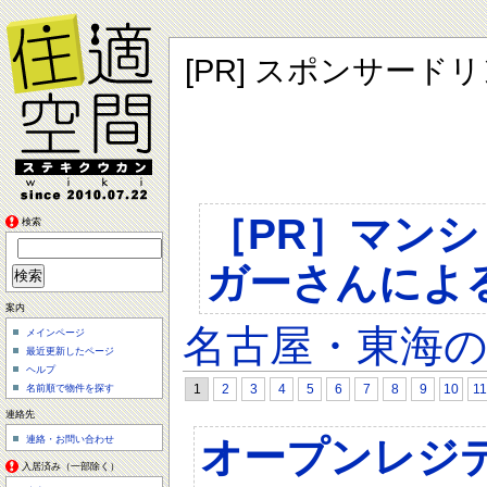
[PR] スポンサード
［PR］マン
検索
ガーさんによ
案内
名古屋・東海
メインページ
最近更新したページ
ヘルプ
1
2
3
4
5
6
7
8
9
10
11
名前順で物件を探す
連絡先
オープンレジ
連絡・お問い合わせ
入居済み（一部除く）