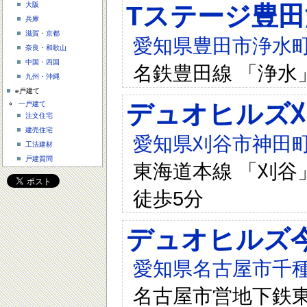
大阪
Tステージ豊田浄
兵庫
滋賀・京都
愛知県豊田市浄水町四丁
奈良・和歌山
中国・四国
名鉄豊田線 「浄水
九州・沖縄
e戸建て
デュオヒルズ
一戸建て
注文住宅
建売住宅
愛知県刈谷市神田町1
工法建材
戸建質問
東海道本線 「刈谷」
徒歩5分
デュオヒルズ
愛知県名古屋市千種
名古屋市営地下鉄東山