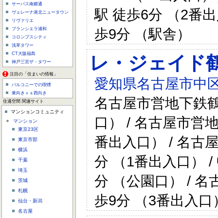
サーパス南郷通
駅 徒歩6分 （2番
ヴェレーナ港北ニュータウン
リヴァリエ
歩9分 （駅舎）
ブランシエラ浦和
コロンブスシティ
浅草タワー
CT大阪福島
レ・ジェイド
神戸三宮ザ・タワー
注目の「住まいの情報」
愛知県名古屋市中区
バルコニーでの喫煙
東向きｖｓ西向き
名古屋市営地下鉄鶴
住適空間 関連サイト
マンションコミュニティ
口） / 名古屋市営
マンション
東京23区
番出入口） / 名古
東京市部
横浜
分 （1番出入口） 
千葉
埼玉
分 （公園口） / 
茨城
札幌
歩9分 （3番出入口
仙台・新潟
名古屋