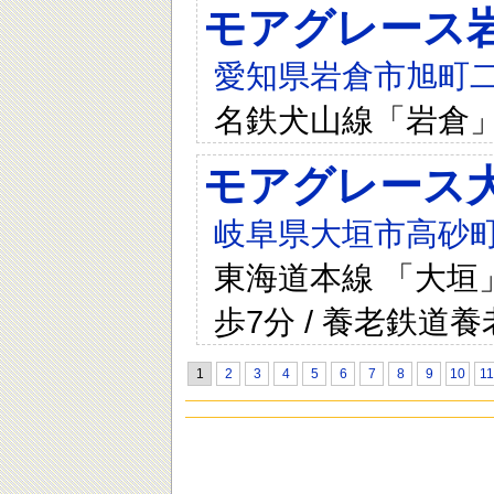
モアグレース
愛知県岩倉市旭町二
名鉄犬山線「岩倉」
モアグレース
岐阜県大垣市高砂町
東海道本線 「大垣」
歩7分 / 養老鉄道
1
2
3
4
5
6
7
8
9
10
11