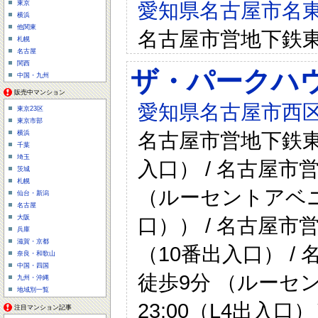
愛知県名古屋市名東
東京
横浜
他関東
名古屋市営地下鉄東
札幌
名古屋
関西
ザ・パークハウ
中国・九州
販売中マンション
愛知県名古屋市西区
東京23区
東京市部
名古屋市営地下鉄東山
横浜
千葉
埼玉
入口） / 名古屋市
茨城
札幌
（ルーセントアベニュー
仙台・新潟
名古屋
口）） / 名古屋市
大阪
兵庫
滋賀・京都
（10番出入口） /
奈良・和歌山
中国・四国
徒歩9分 （ルーセン
九州・沖縄
地域別一覧
23:00（L4出入
注目マンション記事