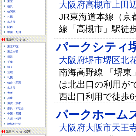
大阪府高槻市上田辺町
東京
横浜
他関東
JR東海道本線（京
札幌
名古屋
線「高槻市」駅徒歩
関西
中国・九州
販売中マンション
パークシティ
東京23区
東京市部
大阪府堺市堺区北花田
横浜
千葉
埼玉
南海高野線 「堺東」駅
茨城
札幌
は北出口の利用が
仙台・新潟
名古屋
西出口利用で徒歩
大阪
兵庫
滋賀・京都
奈良・和歌山
パークホーム
中国・四国
九州・沖縄
地域別一覧
大阪府大阪市天王寺
注目マンション記事