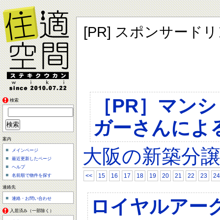
[PR] スポンサード
［PR］マン
検索
ガーさんによ
案内
大阪の新築分
メインページ
最近更新したページ
ヘルプ
<<
15
16
17
18
19
20
21
22
23
24
名前順で物件を探す
連絡先
ロイヤルアー
連絡・お問い合わせ
入居済み（一部除く）