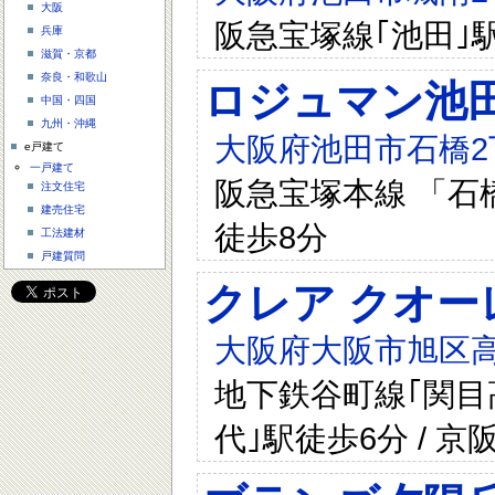
大阪
阪急宝塚線｢池田｣
兵庫
滋賀・京都
奈良・和歌山
ロジュマン池
中国・四国
九州・沖縄
大阪府池田市石橋2丁
e戸建て
一戸建て
阪急宝塚本線 「石橋
注文住宅
建売住宅
徒歩8分
工法建材
戸建質問
クレア クオー
大阪府大阪市旭区高殿
地下鉄谷町線｢関目高
代｣駅徒歩6分 / 