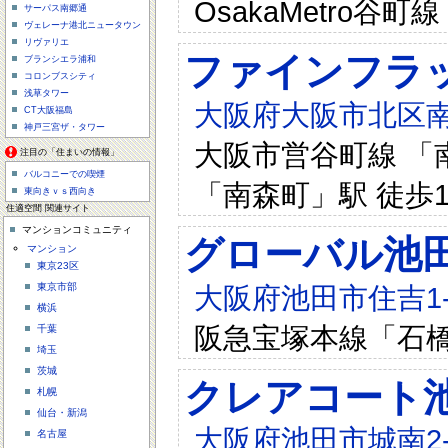
OsakaMetro谷
サーパス南郷通
ヴェレーナ港北ニュータウン
リヴァリエ
ファインフラ
ブランシエラ浦和
コロンブスシティ
浅草タワー
大阪府大阪市北区南
CT大阪福島
神戸三宮ザ・タワー
大阪市営谷町線 「南
注目の「住まいの情報」
バルコニーでの喫煙
「南森町」駅 徒歩1
東向きｖｓ西向き
住適空間 関連サイト
マンションコミュニティ
グローバル池
マンション
東京23区
大阪府池田市住吉1-1
東京市部
横浜
阪急宝塚本線「石橋駅
千葉
埼玉
茨城
クレアコート
札幌
仙台・新潟
大阪府池田市城南2-
名古屋