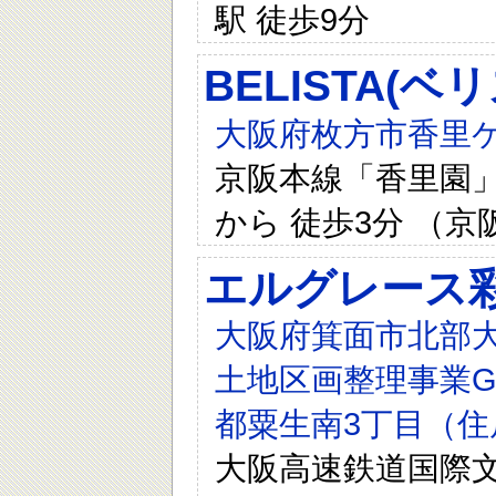
駅 徒歩9分
BELISTA(
大阪府枚方市香里ケ
京阪本線「香里園」
から 徒歩3分 （京
エルグレース
大阪府箕面市北部
土地区画整理事業G
都粟生南3丁目（住
大阪高速鉄道国際