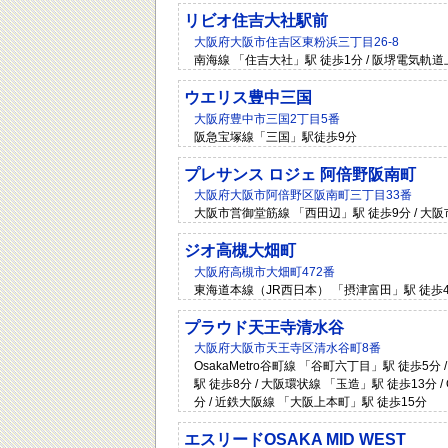
リビオ住吉大社駅前
大阪府大阪市住吉区東粉浜三丁目26-8
南海線 「住吉大社」駅 徒歩1分 / 阪堺電気軌道
ウエリス豊中三国
大阪府豊中市三国2丁目5番
阪急宝塚線「三国」駅徒歩9分
プレサンス ロジェ 阿倍野阪南町
大阪府大阪市阿倍野区阪南町三丁目33番
大阪市営御堂筋線 「西田辺」駅 徒歩9分 / 大阪
ジオ高槻大畑町
大阪府高槻市大畑町472番
東海道本線（JR西日本） 「摂津富田」駅 徒歩4
プラウド天王寺清水谷
大阪府大阪市天王寺区清水谷町8番
OsakaMetro谷町線 「谷町六丁目」駅 徒歩5分 
駅 徒歩8分 / 大阪環状線 「玉造」駅 徒歩13分 / 
分 / 近鉄大阪線 「大阪上本町」駅 徒歩15分
エスリードOSAKA MID WEST