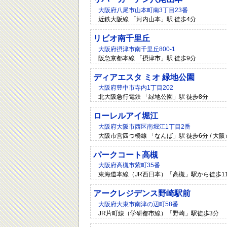
大阪府八尾市山本町南3丁目23番
近鉄大阪線 「河内山本」駅 徒歩4分
リビオ南千里丘
大阪府摂津市南千里丘800-1
阪急京都本線 「摂津市」駅 徒歩9分
ディアエスタ ミオ 緑地公園
大阪府豊中市寺内1丁目202
北大阪急行電鉄 「緑地公園」駅 徒歩8分
ローレルアイ堀江
大阪府大阪市西区南堀江1丁目2番
大阪市営四つ橋線 「なんば」駅 徒歩6分 / 大
パークコート高槻
大阪府高槻市紫町35番
東海道本線（JR西日本）「高槻」駅から徒歩1
アークレジデンス野崎駅前
大阪府大東市南津の辺町58番
JR片町線（学研都市線）「野崎」駅徒歩3分