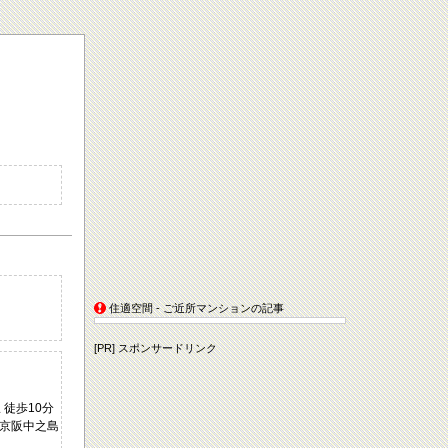
住適空間 - ご近所マンションの記事
[PR] スポンサードリンク
 徒歩10分
/ 京阪中之島