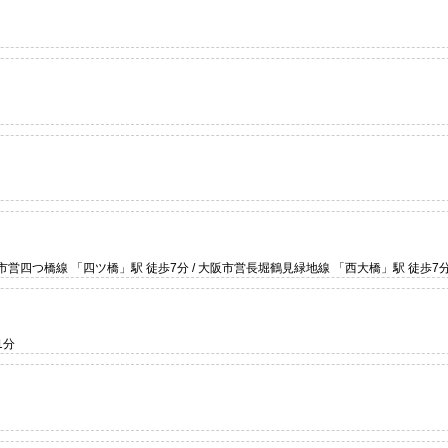
阪市営四つ橋線 「四ツ橋」駅 徒歩7分 / 大阪市営長堀鶴見緑地線 「西大橋」駅 徒歩7
1分