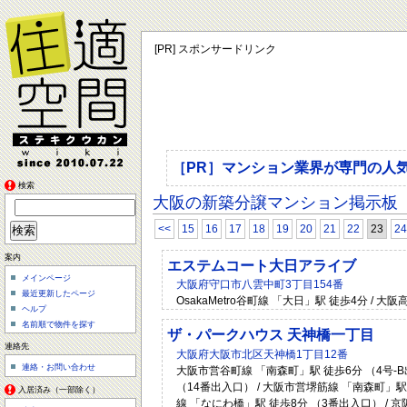
[PR] スポンサードリンク
［PR］マンション業界が専門の人
検索
大阪の新築分譲マンション掲示板
<<
15
16
17
18
19
20
21
22
23
24
案内
エステムコート大日アライブ
メインページ
大阪府守口市八雲中町3丁目154番
最近更新したページ
OsakaMetro谷町線 「大日」駅 徒歩4分 /
ヘルプ
名前順で物件を探す
ザ・パークハウス 天神橋一丁目
連絡先
大阪府大阪市北区天神橋1丁目12番
連絡・お問い合わせ
大阪市営谷町線 「南森町」駅 徒歩6分 （4号-B
（14番出入口） / 大阪市営堺筋線 「南森町」駅 
入居済み（一部除く）
線 「なにわ橋」駅 徒歩8分 （3番出入口） / 