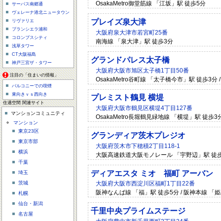
OsakaMetro御堂筋線 「江坂」駅 徒歩5分
サーパス南郷通
ヴェレーナ港北ニュータウン
プレイズ泉大津
リヴァリエ
ブランシエラ浦和
大阪府泉大津市若宮町25番
コロンブスシティ
南海線 「泉大津」駅 徒歩3分
浅草タワー
CT大阪福島
グランドパレス太子橋
神戸三宮ザ・タワー
大阪府大阪市旭区太子橋1丁目50番
注目の「住まいの情報」
OsakaMetro谷町線 「太子橋今市」駅 徒歩3分 
バルコニーでの喫煙
東向きｖｓ西向き
プレミスト鶴見 横堤
住適空間 関連サイト
大阪府大阪市鶴見区横堤4丁目127番
マンションコミュニティ
OsakaMetro長堀鶴見緑地線 「横堤」駅 徒歩3
マンション
東京23区
グランディア茨木プレジオ
東京市部
大阪府茨木市下穂積2丁目118-1
横浜
大阪高速鉄道大阪モノレール 「宇野辺」駅 徒歩2
千葉
ディアエスタ ミオ 福町 アーバン
埼玉
茨城
大阪府大阪市西淀川区福町1丁目22番
阪神なんば線 「福」駅 徒歩5分 / 阪神本線 「
札幌
仙台・新潟
千里中央プライムステージ
名古屋