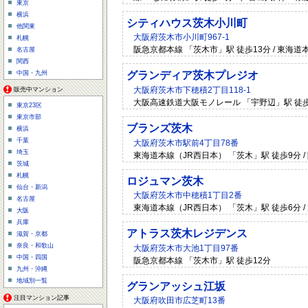
東京
横浜
シティハウス茨木小川町
他関東
大阪府茨木市小川町967-1
札幌
阪急京都本線 「茨木市」駅 徒歩13分 / 東海道
名古屋
関西
中国・九州
グランディア茨木プレジオ
大阪府茨木市下穂積2丁目118-1
販売中マンション
大阪高速鉄道大阪モノレール 「宇野辺」駅 徒歩2
東京23区
東京市部
ブランズ茨木
横浜
千葉
大阪府茨木市駅前4丁目78番
埼玉
東海道本線（JR西日本） 「茨木」駅 徒歩9分 /
茨城
札幌
ロジュマン茨木
仙台・新潟
大阪府茨木市中穂積1丁目2番
名古屋
東海道本線（JR西日本） 「茨木」駅 徒歩6分 
大阪
兵庫
アトラス茨木レジデンス
滋賀・京都
奈良・和歌山
大阪府茨木市大池1丁目97番
中国・四国
阪急京都本線 「茨木市」駅 徒歩12分
九州・沖縄
地域別一覧
グランアッシュ江坂
注目マンション記事
大阪府吹田市広芝町13番