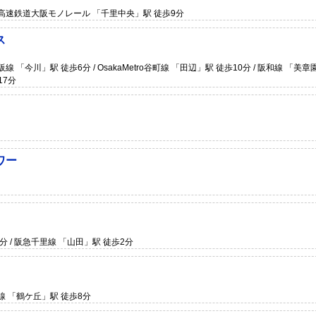
阪高速鉄道大阪モノレール 「千里中央」駅 徒歩9分
ス
 「今川」駅 徒歩6分 / OsakaMetro谷町線 「田辺」駅 徒歩10分 / 阪和線 「美章
17分
ワー
 / 阪急千里線 「山田」駅 徒歩2分
線 「鶴ケ丘」駅 徒歩8分