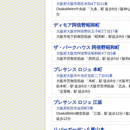
大阪府大阪市西区本田4丁目11番
OsakaMetro中央線 「九条」駅 徒歩6分 / 
分
ディモア阿倍野昭和町
大阪府大阪市阿倍野区王子町2丁目17番
大阪市地下鉄御堂筋線「昭和町」駅徒歩9分 / 
ザ・パークハウス 阿倍野昭和町
大阪府大阪市阿倍野区昭和町4丁目5番
大阪市営御堂筋線 「西田辺」駅 徒歩5分 / 阪和
プレサンス ロジェ 本町
大阪府大阪市中央区瓦町二丁目41番
大阪市営御堂筋線 「本町」駅 徒歩8分 / 大阪市
筋本町」駅 徒歩6分 / 大阪市営堺筋線 「北浜」駅
「淀屋橋」駅 徒歩9分
プレサンス ロジェ 江坂
大阪府吹田市金田町5番
OsakaMetro御堂筋線 「江坂」駅 徒歩12分 
徒歩12分
リバーガーデン八尾山本