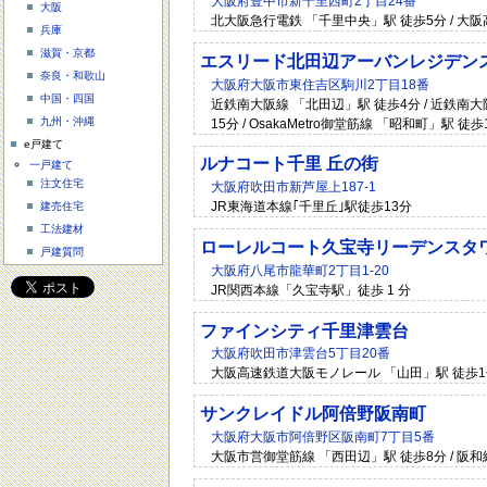
大阪府豊中市新千里西町2丁目24番
大阪
北大阪急行電鉄 「千里中央」駅 徒歩5分 / 大
兵庫
滋賀・京都
エスリード北田辺アーバンレジデン
奈良・和歌山
大阪府大阪市東住吉区駒川2丁目18番
中国・四国
近鉄南大阪線 「北田辺」駅 徒歩4分 / 近鉄南大阪線
九州・沖縄
15分 / OsakaMetro御堂筋線 「昭和町」駅 徒歩
e戸建て
ルナコート千里 丘の街
一戸建て
注文住宅
大阪府吹田市新芦屋上187-1
JR東海道本線｢千里丘｣駅徒歩13分
建売住宅
工法建材
ローレルコート久宝寺リーデンスタ
戸建質問
大阪府八尾市龍華町2丁目1-20
JR関西本線「久宝寺駅」徒歩 1 分
ファインシティ千里津雲台
大阪府吹田市津雲台5丁目20番
大阪高速鉄道大阪モノレール 「山田」駅 徒歩1分
サンクレイドル阿倍野阪南町
大阪府大阪市阿倍野区阪南町7丁目5番
大阪市営御堂筋線 「西田辺」駅 徒歩8分 / 阪和