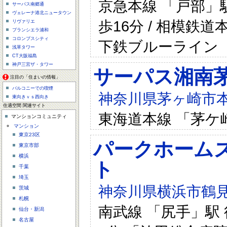
京急本線 「戸部」駅
サーパス南郷通
ヴェレーナ港北ニュータウン
歩16分 / 相模鉄道
リヴァリエ
ブランシエラ浦和
コロンブスシティ
下鉄ブルーライン 
浅草タワー
CT大阪福島
神戸三宮ザ・タワー
サーパス湘南
注目の「住まいの情報」
バルコニーでの喫煙
神奈川県茅ヶ崎市本
東向きｖｓ西向き
住適空間 関連サイト
東海道本線 「茅ケ崎
マンションコミュニティ
マンション
東京23区
パークホーム
東京市部
横浜
ト
千葉
埼玉
神奈川県横浜市鶴見
茨城
札幌
南武線 「尻手」駅 
仙台・新潟
名古屋