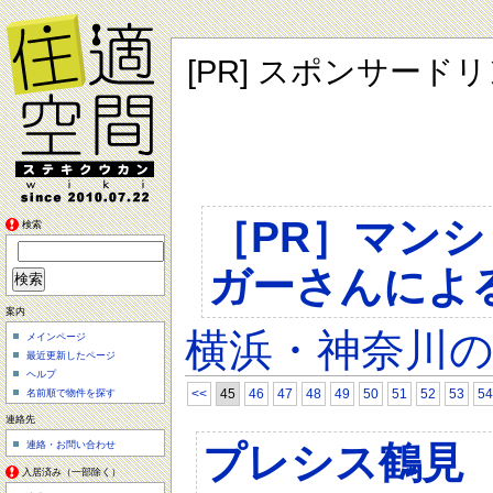
[PR] スポンサード
［PR］マン
検索
ガーさんによ
案内
横浜・神奈川
メインページ
最近更新したページ
ヘルプ
<<
45
46
47
48
49
50
51
52
53
54
名前順で物件を探す
連絡先
プレシス鶴見
連絡・お問い合わせ
入居済み（一部除く）