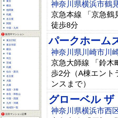
神奈川県横浜市鶴見区
東京
横浜
他関東
京急本線 「京急鶴見
札幌
名古屋
徒歩8分
関西
中国・九州
販売中マンション
パークホーム
東京23区
東京市部
神奈川県川崎市川崎
横浜
千葉
埼玉
京急大師線 「鈴木
茨城
札幌
歩2分（A棟エント
仙台・新潟
名古屋
ンスまで）
大阪
兵庫
滋賀・京都
奈良・和歌山
グローベル ザ
中国・四国
九州・沖縄
地域別一覧
神奈川県横浜市西区
注目マンション記事