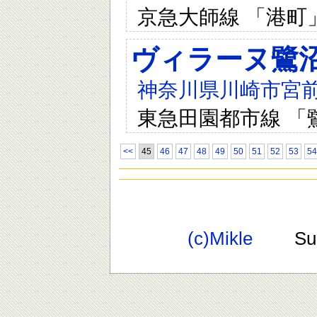
京急大師線 「港町
ヴィラーヌ鷺
神奈川県川崎市宮前
東急田園都市線 「
<<
45
46
47
48
49
50
51
52
53
54
(c)Mikle
Suppo