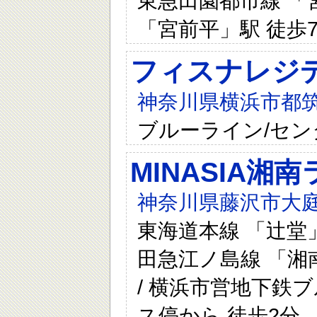
東急田園都市線 「宮
「宮前平」駅 徒歩
フィスナレジ
神奈川県横浜市都筑区
ブルーライン/セン
MINASIA湘
神奈川県藤沢市大
東海道本線 「辻堂」
田急江ノ島線 「湘南
/ 横浜市営地下鉄ブ
ス停から 徒歩2分