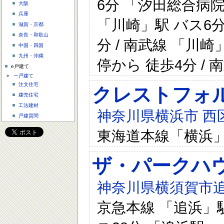
6分 「汐田総合病院
大阪
兵庫
「川崎」駅 バス6
滋賀・京都
奈良・和歌山
分 / 南武線 「川
中国・四国
九州・沖縄
停から 徒歩4分 / 
e戸建て
一戸建て
注文住宅
クレストフォ
建売住宅
工法建材
神奈川県横浜市 西区
戸建質問
東海道本線「横浜」
ザ・パークハウ
神奈川県横須賀市追
京急本線 「追浜」駅